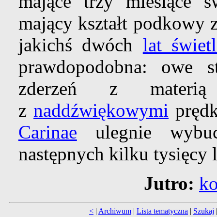
mające trzy miesiące św
mający kształt podkowy z
jakichś dwóch
lat świet
prawdopodobna: owe st
zderzeń z materi
z
naddźwiękowymi
prędk
Carinae
ulegnie wyb
następnych kilku tysięcy l
Jutro:
ko
<
|
Archiwum
|
Lista tematyczna
|
Szukaj