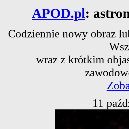
APOD.pl
: astro
Codziennie nowy obraz lub
Wsz
wraz z krótkim obja
zawodowe
Zoba
11 paźd