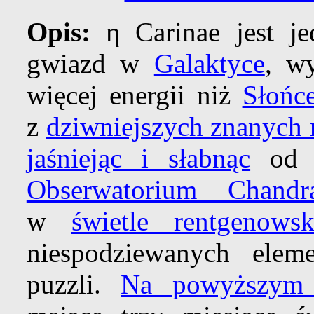
Opis:
η Carinae jest je
gwiazd w
Galaktyce
, w
więcej energii niż
Słońc
z
dziwniejszych znanych
jaśniejąc i słabnąc
od p
Obserwatorium Chandr
w
świetle rentgenows
niespodziewanych elem
puzzli.
Na powyższym 