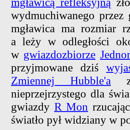
mgławicą refleksyjną
zło
wydmuchiwanego przez g
mgławica ma rozmiar 
a leży w odległości oko
w
gwiazdozbiorze
Jedno
przyjmowane dziś
wyja
Zmiennej Hubble'a
za
nieprzejrzystego dla świ
gwiazdy
R Mon
rzucają
światło pył widziany w p