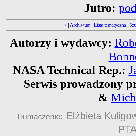
Jutro:
pod
<
|
Archiwum
|
Lista tematyczna
|
Szu
Autorzy i wydawcy:
Robe
Bonne
NASA Technical Rep.:
J
Serwis prowadzony pr
&
Mich
Elżbieta Kuligo
Tłumaczenie:
PT