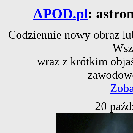
APOD.pl
: astro
Codziennie nowy obraz lub
Wsz
wraz z krótkim obja
zawodowe
Zoba
20 paźd