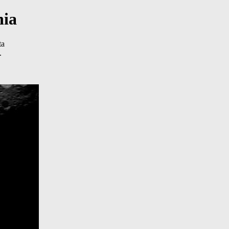
nia
ta
.