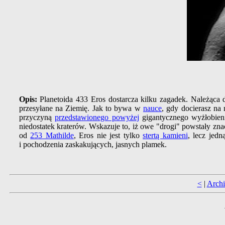
Opis:
Planetoida 433 Eros dostarcza kilku zagadek. Należą
przesyłane na Ziemię. Jak to bywa w
nauce
, gdy docierasz na
przyczyną
przedstawionego powyżej
gigantycznego wyżłobieni
niedostatek kraterów. Wskazuje to, iż owe "drogi" powstały zna
od
253 Mathilde
, Eros nie jest tylko
stertą kamieni
, lecz jedn
i pochodzenia zaskakujących, jasnych plamek.
<
|
Arch