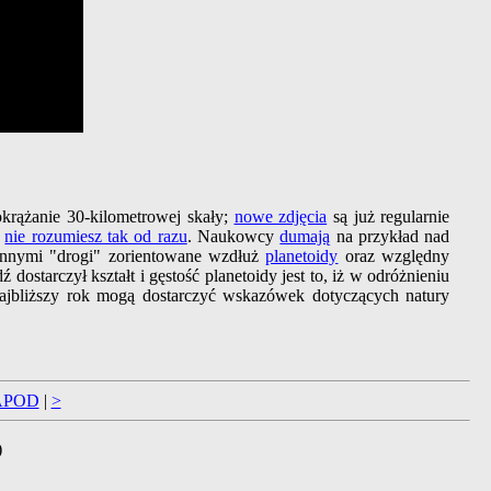
krążanie 30-kilometrowej skały;
nowe zdjęcia
są już regularnie
h
nie rozumiesz tak od razu
. Naukowcy
dumają
na przykład nad
 innymi "drogi" zorientowane wzdłuż
planetoidy
oraz względny
 dostarczył kształt i gęstość planetoidy jest to, iż w odróżnieniu
najbliższy rok mogą dostarczyć wskazówek dotyczących natury
APOD
|
>
)