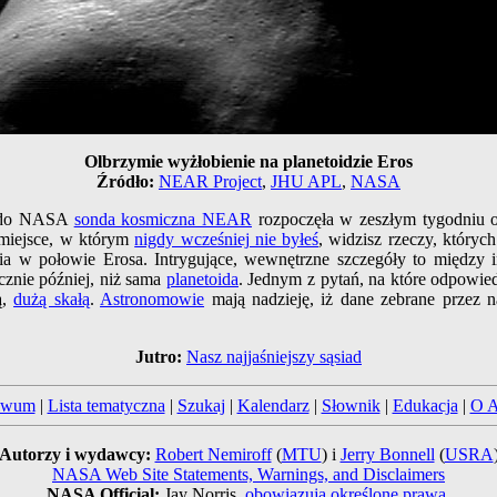
Olbrzymie wyżłobienie na planetoidzie Eros
Źródło:
NEAR Project
,
JHU APL
,
NASA
ca do NASA
sonda kosmiczna NEAR
rozpoczęła w zeszłym tygodniu o
 miejsce, w którym
nigdy wcześniej nie byłeś
, widzisz rzeczy, któryc
a w połowie Erosa. Intrygujące, wewnętrzne szczegóły to między
cznie później, niż sama
planetoida
. Jednym z pytań, na które odpowiedź
ą,
dużą skałą
.
Astronomowie
mają nadzieję, iż dane zebrane przez 
Jutro:
Nasz najjaśniejszy sąsiad
iwum
|
Lista tematyczna
|
Szukaj
|
Kalendarz
|
Słownik
|
Edukacja
|
O 
Autorzy i wydawcy:
Robert Nemiroff
(
MTU
) i
Jerry Bonnell
(
USRA
NASA Web Site Statements, Warnings, and Disclaimers
NASA Official:
Jay Norris.
obowiązują określone prawa
.