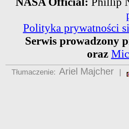
NASA Official:
Philli
Polityka prywatności 
Serwis prowadzony p
oraz
Mic
Ariel Majcher
Tłumaczenie:
|