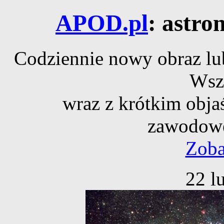
APOD.pl
: astro
Codziennie nowy obraz lub
Wsz
wraz z krótkim obja
zawodowe
Zoba
22 l