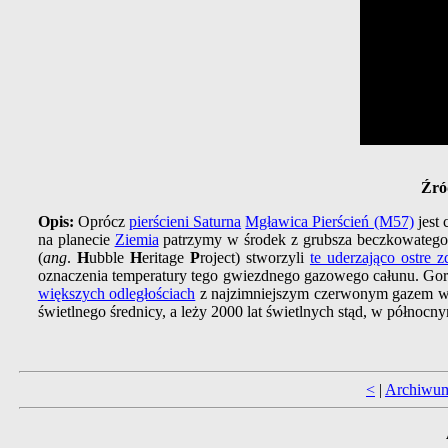
Źró
Opis:
Oprócz
pierścieni Saturna
Mgławica Pierścień (M57)
jest 
na planecie
Ziemia
patrzymy w środek z grubsza beczkowatego 
(
ang
.
H
ubble
H
eritage
P
roject) stworzyli
te uderzająco ostre z
oznaczenia temperatury tego gwiezdnego gazowego całunu. Gorąc
większych odległościach
z najzimniejszym czerwonym gazem wzd
świetlnego średnicy, a leży 2000 lat świetlnych stąd, w północ
<
|
Archiwu