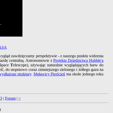
ASA
ygląd zawdzięczamy perspektywie - z naszego punktu widzenia
iazdę centralną. Astronomowie z
Projektu Dziedzictwa Hubble'a
S
pace
T
elescope), używając naturalnie wyglądających barw do
ć, do stopniowo coraz zimniejszego zielonego i żółtego gazu na
wydłużone struktury
.
Mgławicy Pierścień
ma około jednego roku
D
|
Forum
|
>
)