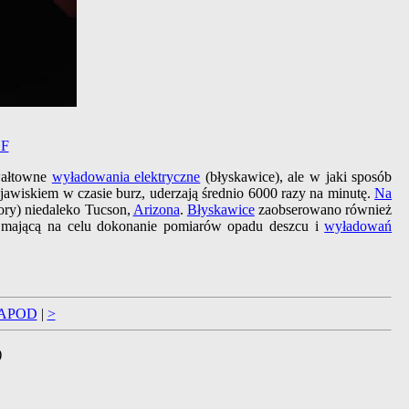
F
ałtowne
wyładowania elektryczne
(błyskawice), ale w jaki sposób
jawiskiem w czasie burz, uderzają średnio 6000 razy na minutę.
Na
tory) niedaleko Tucson,
Arizona
.
Błyskawice
zaobserowano również
 mającą na celu dokonanie pomiarów opadu deszcu i
wyładowań
 APOD
|
>
)