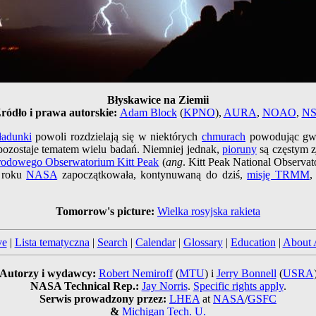
Błyskawice na Ziemii
ródło i prawa autorskie:
Adam Block
(
KPNO
),
AURA
,
NOAO
,
NS
ładunki
powoli rozdzielają się w niektórych
chmurach
powodując gw
ozostaje tematem wielu badań. Niemniej jednak,
pioruny
są częstym z
odowego Obserwatorium Kitt Peak
(
ang
. Kitt Peak National Observa
 roku
NASA
zapoczątkowała, kontynuwaną do dziś,
misję TRMM
,
Tomorrow's picture:
Wielka rosyjska rakieta
ve
|
Lista tematyczna
|
Search
|
Calendar
|
Glossary
|
Education
|
About
Autorzy i wydawcy:
Robert Nemiroff
(
MTU
) i
Jerry Bonnell
(
USRA
NASA Technical Rep.:
Jay Norris
.
Specific rights apply
.
Serwis prowadzony przez:
LHEA
at
NASA
/
GSFC
&
Michigan Tech. U.