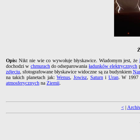
Ź
Opis:
Nikt nie wie co wywołuje błyskawice. Wiadomym jest, że
dochodzi w
chmurach
do odseparowania
ładunków elektrycznych
p
zdjęciu
, sfotografowane błyskawice widoczne są za budynkiem
Nar
na takich planetach jak:
Wenus
,
Jowisz
,
Saturn
i
Uran
. W 1997
atmosferycznych
na
Ziemii
.
<
|
Archi