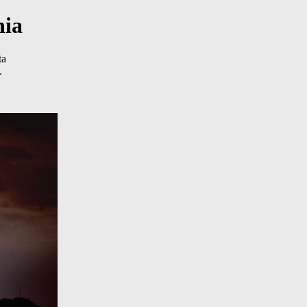
nia
ta
.