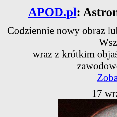
APOD.pl
: Astro
Codziennie nowy obraz lub
Wsz
wraz z krótkim obja
zawodowe
Zoba
17 wr