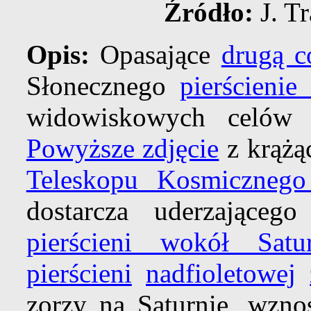
Źródło:
J. Tr
Opis:
Opasające
drugą c
Słonecznego
pierścienie
widowiskowych celów 
Powyższe zdjęcie
z krążą
Teleskopu Kosmicznego
dostarcza uderzająceg
pierścieni wokół Satu
pierścieni
nadfioletowej
zorzy na Saturnie, wzn