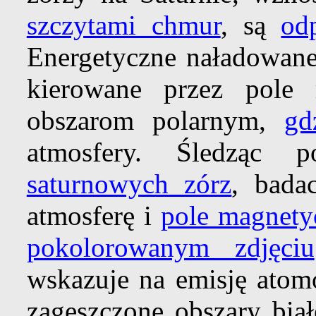
szczytami chmur
, są
od
Energetyczne naładowane
kierowane przez pole 
obszarom polarnym,
gd
atmosfery. Śledząc p
saturnowych zórz
, bada
atmosferę i
pole magnety
pokolorowanym zdjęciu
wskazuje na emisję at
zagęszczone obszary bia