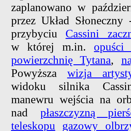
zaplanowano w październ
przez Układ Słoneczny
przybyciu
Cassini zacz
w której m.in.
opuści
powierzchnię Tytana
,
n
Powyższa
wizja artyst
widoku silnika Cassin
manewru wejścia na orbi
nad
płaszczyzną pierś
teleskopu
gazowy olbrz