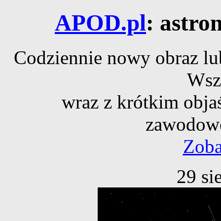
APOD.pl
: astro
Codziennie nowy obraz lub
Wsz
wraz z krótkim obja
zawodowe
Zoba
29 si