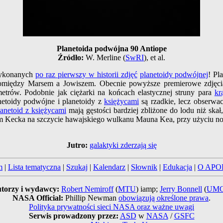
Planetoida podwójna 90 Antiope
Źródło:
W. Merline (
SwRI
), et al.
 wykonanych
po raz pierwszy w historii zdjęć
planetoidy podwójnej
! Pl
między Marsem a Jowiszem. Obecnie powyższe premierowe zdjęcia u
etrów. Podobnie jak ciężarki na końcach elastycznej struny para
kr
netoidy podwójne i planetoidy z
księżycami
są rzadkie, lecz obserwac
lanetoid z księżycami
mają gęstości bardziej zbliżone do lodu niż ska
um Kecka na szczycie hawajskiego wulkanu Mauna Kea, przy użyciu n
Jutro:
galaktyki zderzają się
m
|
Lista tematyczna
|
Szukaj
|
Kalendarz
|
Słownik
|
Edukacja
|
O APO
torzy i wydawcy:
Robert Nemiroff
(
MTU
) iamp;
Jerry Bonnell
(
UM
NASA Official:
Phillip Newman
obowiązują określone prawa
.
Polityka prywatności sieci NASA oraz ważne uwagi
Serwis prowadzony przez:
ASD
w
NASA
/
GSFC