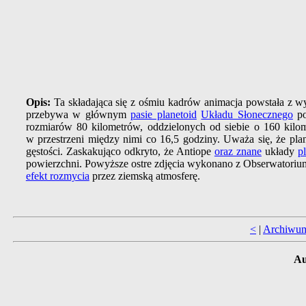
Opis:
Ta składająca się z ośmiu kadrów animacja powstała z
przebywa w głównym
pasie planetoid
Układu Słonecznego
po
rozmiarów 80 kilometrów, oddzielonych od siebie o 160 kilom
w przestrzeni między nimi co 16,5 godziny. Uważa się, że pla
gęstości. Zaskakująco odkryto, że Antiope
oraz znane
układy
p
powierzchni. Powyższe ostre zdjęcia wykonano z Obserwatori
efekt rozmycia
przez ziemską atmosferę.
<
|
Archiwu
Au