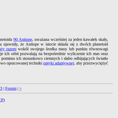
anetoida
90 Antiope
, uważana wcześniej za jeden kawałek skały,
jawniły, że Antiope w istocie składa się z dwóch planetoid
ąży razem
wokół swojego środka masy lub punktu równowagi
je ich orbit pozwalają na bezpośrednie wyliczenie ich mas oraz
ł, pomimo ich stosunkowo ciemnych i słabo odbijających światło
owo opracowanej techniki
optyki adaptywnej
, aby przezwyciężyć
D
|
Forum
|
>
CP
)