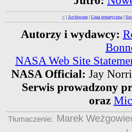
Jutro:
Nowe
<
|
Archiwum
|
Lista tematyczna
|
Szu
Autorzy i wydawcy:
R
Bonne
NASA Web Site Statement
NASA Official:
Jay Norr
Serwis prowadzony pr
oraz
Mic
Marek Weżgowie
Tłumaczenie: