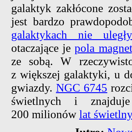
galaktyk zakłócone zosta
jest bardzo prawdopodo
galaktykach nie uległ
otaczające je
pola magne
ze sobą. W rzeczywisto
z większej galaktyki, u 
gwiazdy.
NGC 6745
rozci
świetlnych i znajdu
200 milionów
lat świetln