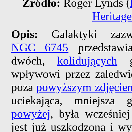
Źródło:
Roger Lynds (
Heritag
Opis:
Galaktyki zaz
NGC 6745
przedstawia
dwóch,
kolidujących
ga
wpływowi przez zaledwie
poza
powyższym zdjęcie
uciekająca, mniejsza 
powyżej
, była wcześnie
jest już uszkodzona i w