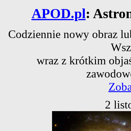
APOD.pl
: Astro
Codziennie nowy obraz lub
Wsz
wraz z krótkim obja
zawodowe
Zoba
2 lis