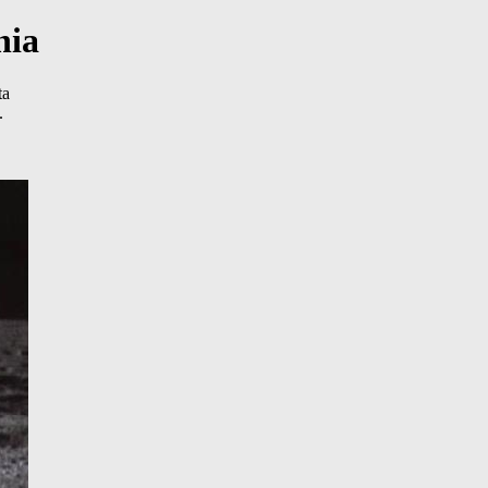
nia
ta
.