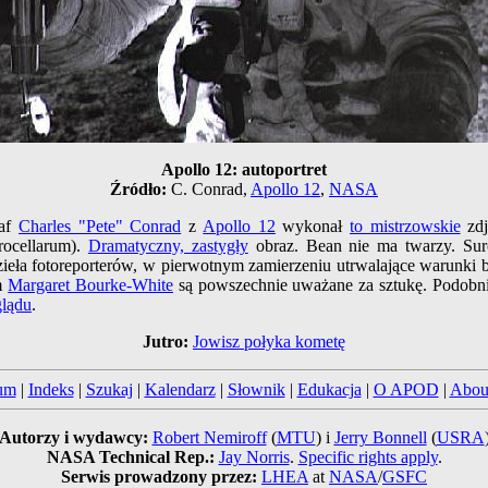
Apollo 12: autoportret
Źródło:
C. Conrad,
Apollo 12
,
NASA
raf
Charles "Pete" Conrad
z
Apollo 12
wykonał
to mistrzowskie
zdj
ocellarum).
Dramatyczny, zastygły
obraz. Bean nie ma twarzy. Sur
zieła fotoreporterów, w pierwotnym zamierzeniu utrwalające warunki 
sm
Margaret Bourke-White
są powszechnie uważane za sztukę. Podobn
glądu
.
Jutro:
Jowisz połyka kometę
um
|
Indeks
|
Szukaj
|
Kalendarz
|
Słownik
|
Edukacja
|
O APOD
|
Abou
Autorzy i wydawcy:
Robert Nemiroff
(
MTU
) i
Jerry Bonnell
(
USRA
NASA Technical Rep.:
Jay Norris
.
Specific rights apply
.
Serwis prowadzony przez:
LHEA
at
NASA
/
GSFC