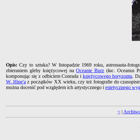
Opis:
Czy to sztuka? W listopadzie 1969 roku, astronauta-fotog
zbieraniem gleby księżycowej na
Oceanie Burz
(
łac.
Oceanus Pr
komponując się z odbiciem Conrada i
księżycowego horyzontu
. D
W. Hine'a
z początków XX wieku, czy też fotografie do czasopi
można docenić pod względem ich artystycznego i
estetycznego wy
<
|
Archiw