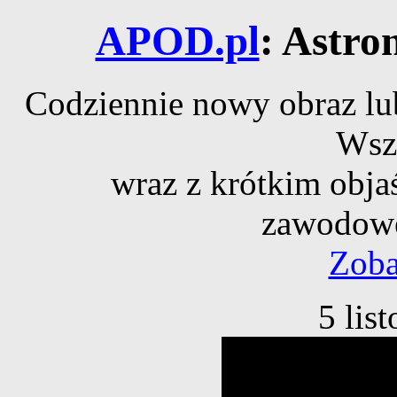
APOD.pl
: Astro
Codziennie nowy obraz lub
Wsz
wraz z krótkim obja
zawodowe
Zoba
5 lis