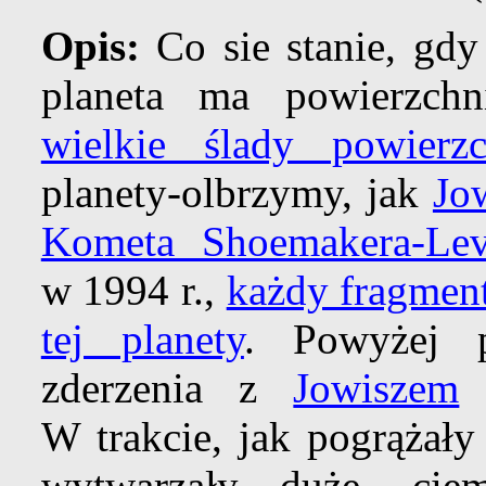
Opis:
Co sie stanie, gd
planeta ma powierzchn
wielkie ślady powier
planety-olbrzymy, jak
Jo
Kometa Shoemakera-Lev
w 1994 r.,
każdy fragmen
tej planety
. Powyżej 
zderzenia z
Jowiszem
d
W trakcie, jak pogrążały
wytwarzały duże, cie