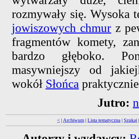
rozmywały się. Wysoka 
jowiszowych chmur
z pe
fragmentów komety, zan
bardzo głęboko. Po
masywniejszy od jakiej
wokół
Słońca
praktycznie 
Jutro:
n
<
|
Archiwum
|
Lista tematyczna
|
Szukaj
Autorzy i wydawcy:
R