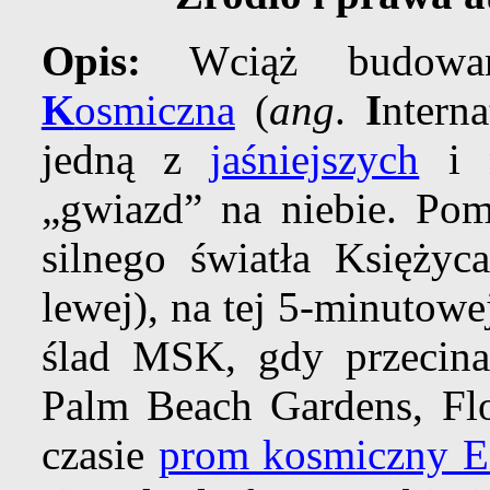
Opis:
Wciąż budow
K
osmiczna
(
ang
.
I
ntern
jedną z
jaśniejszych
i n
„gwiazd” na niebie. Po
silnego światła Księżyc
lewej), na tej 5-minutowej
ślad MSK, gdy przecina
Palm Beach Gardens, F
czasie
prom kosmiczny E