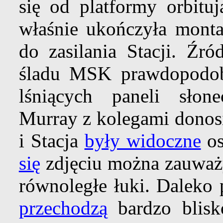
się od platformy orbitu
właśnie ukończyła monta
do zasilania Stacji. Źr
śladu MSK prawdopodobn
lśniących paneli słon
Murray z kolegami donosi
i Stacja
były widoczne
os
się
zdjęciu można zauważy
równoległe łuki. Daleko 
przechodzą
bardzo blisko