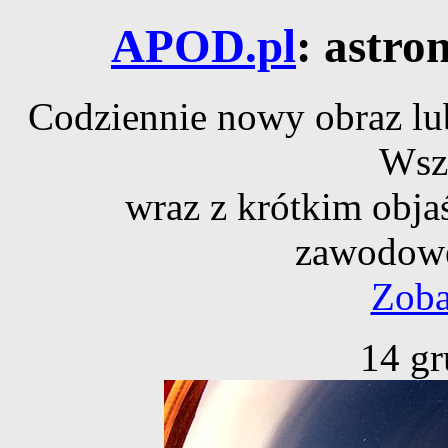
APOD.pl
: astro
Codziennie nowy obraz lub
Wsz
wraz z krótkim obja
zawodowe
Zoba
14 gr