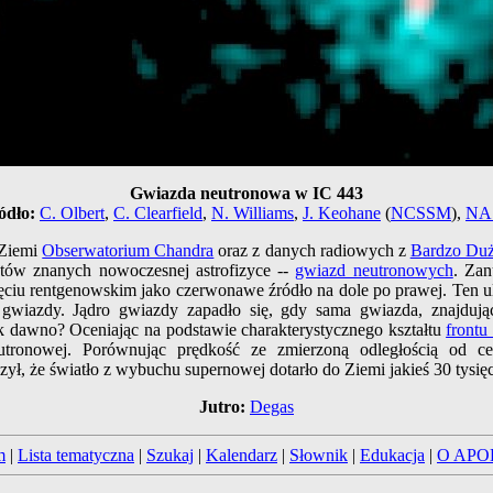
Gwiazda neutronowa w IC 443
ódło:
C. Olbert
,
C. Clearfield
,
N. Williams
,
J. Keohane
(
NCSSM
),
NA
 Ziemi
Obserwatorium Chandra
oraz z danych radiowych z
Bardzo Duże
tów znanych nowoczesnej astrofizyce --
gwiazd neutronowych
. Za
ciu rentgenowskim jako czerwonawe źródło na dole po prawej. Ten ult
gwiazdy. Jądro gwiazdy zapadło się, gdy sama gwiazda, znajdują
k dawno? Oceniając na podstawie charakterystycznego kształtu
frontu
eutronowej. Porównując prędkość ze zmierzoną odległością od
ył, że światło z wybuchu supernowej dotarło do Ziemi jakieś 30 tysięc
Jutro:
Degas
m
|
Lista tematyczna
|
Szukaj
|
Kalendarz
|
Słownik
|
Edukacja
|
O APO