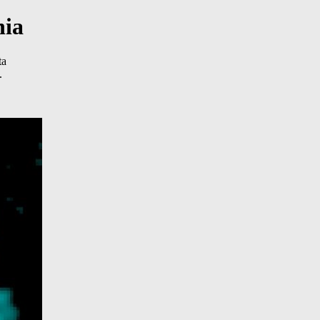
nia
ta
.