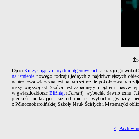
Źr
Opis:
Korzystając z danych rentgenowskich
z krążącego wokół
na istnienie
nowego rodzaju jednych z najdziwniejszych obiek
neutronowa widoczna jest na tym sztucznie pokolorowanym zdję
masę większą od Słońca jest zapadniętym jądrem masywnej 
w gwiazdozbiorze
Bliźniąt
(
Gemini
), wybuchła dawno temu. Ja
prędkość oddalającej się od miejsca wybuchu gwiazdy n
z Północnokarolińskiej Szkoły Nauk Ścisłych i Matematyki oblicz
<
|
Archiwu