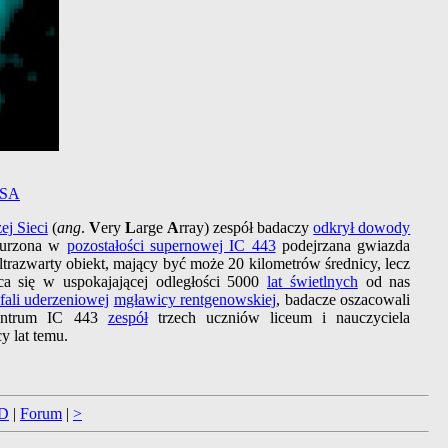
SA
j Sieci
(
ang
.
V
ery
L
arge
A
rray) zespół badaczy
odkrył dowody
nurzona w
pozostałości supernowej IC 443
podejrzana gwiazda
razwarty obiekt, mający być może 20 kilometrów średnicy, lecz
ca się w uspokajającej odległości 5000
lat świetlnych
od nas
 fali uderzeniowej
mgławicy rentgenowskiej
, badacze oszacowali
 centrum IC 443
zespół
trzech uczniów liceum i nauczyciela
y lat temu.
D
|
Forum
|
>