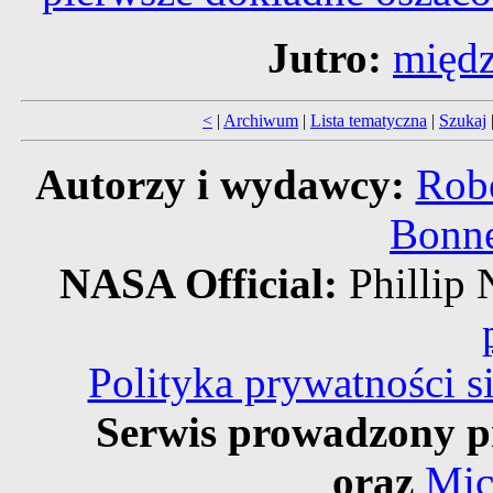
Jutro:
międz
<
|
Archiwum
|
Lista tematyczna
|
Szukaj
Autorzy i wydawcy:
Robe
Bonne
NASA Official:
Philli
Polityka prywatności 
Serwis prowadzony p
oraz
Mic