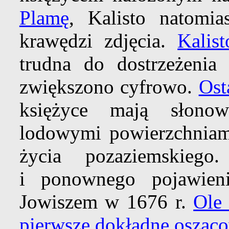
Plamę
, Kalisto natomia
krawędzi zdjęcia.
Kalist
trudna do dostrzeżenia 
zwiększono cyfrowo.
Ost
księżyce mają słono
lodowymi powierzchniami
życia pozaziemskiego
i ponownego pojawien
Jowiszem w 1676 r.
Ole
pierwsze dokładne oszaco