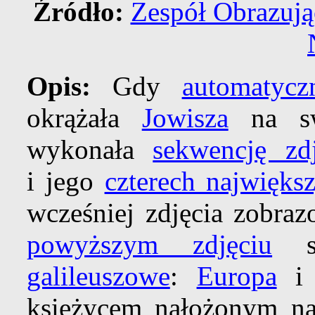
Źródło:
Zespół Obrazują
Opis:
Gdy
automatyc
okrążała
Jowisza
na sw
wykonała
sekwencję zd
i jego
czterech najwięks
wcześniej zdjęcia zobra
powyższym zdjęciu
są
galileuszowe
:
Europa
księżycem nałożonym 