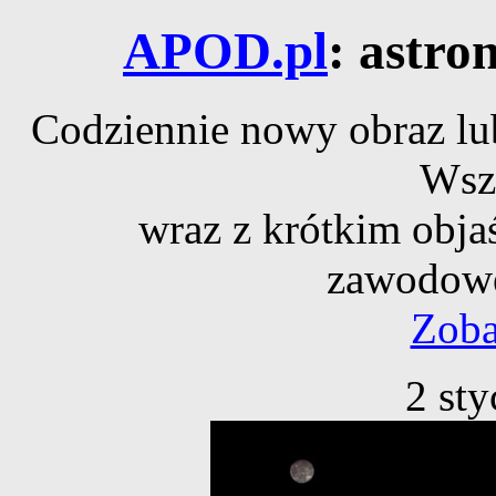
APOD.pl
: astro
Codziennie nowy obraz lub
Wsz
wraz z krótkim obja
zawodowe
Zoba
2 st