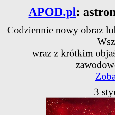
APOD.pl
: astro
Codziennie nowy obraz lub
Wsz
wraz z krótkim obja
zawodowe
Zoba
3 st