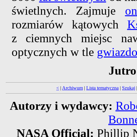
świetlnych. Zajmuje
on
rozmiarów kątowych
K
z ciemnych miejsc na
optycznych w tle
gwiazdo
Jutro
<
|
Archiwum
|
Lista tematyczna
|
Szukaj
Autorzy i wydawcy:
Robe
Bonne
NASA Official:
Philli