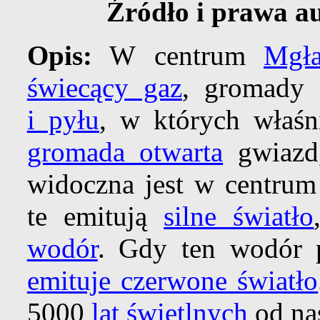
Źródło i prawa a
Opis:
W centrum
Mgł
świecący gaz
, gromady
i pyłu
, w których właśn
gromada otwarta
gwiazd
widoczna jest w centru
te emitują
silne światło
wodór
. Gdy ten wodór 
emituje czerwone światło
5000
lat świetlnych
od nas