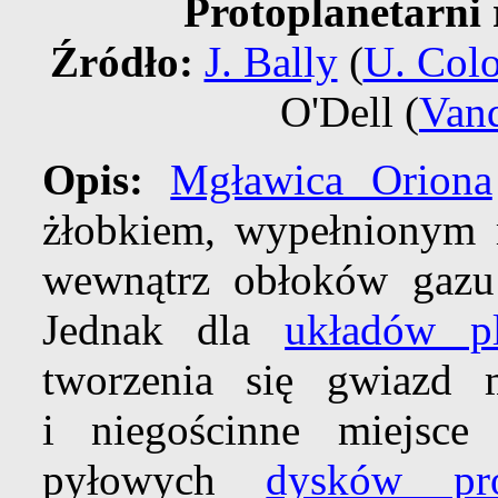
Protoplanetarni 
Źródło:
J. Bally
(
U. Col
O'Dell (
Vand
Opis:
Mgławica Oriona
żłobkiem, wypełnionym
wewnątrz obłoków gazu 
Jednak dla
układów pl
tworzenia się gwiazd 
i niegościnne miejsce
pyłowych
dysków pro