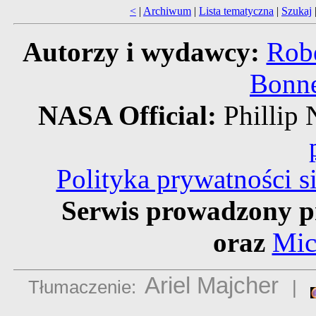
<
|
Archiwum
|
Lista tematyczna
|
Szukaj
Autorzy i wydawcy:
Robe
Bonne
NASA Official:
Philli
Polityka prywatności 
Serwis prowadzony p
oraz
Mic
Ariel Majcher
Tłumaczenie:
|