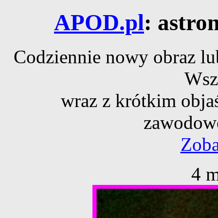
APOD.pl
: astro
Codziennie nowy obraz lub
Wsz
wraz z krótkim obja
zawodowe
Zoba
4 m