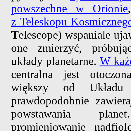
powszechne w Orionie
z Teleskopu Kosmiczneg
T
elescope) wspaniale ujaw
one zmierzyć, próbuj
układy planetarne.
W każ
centralna jest otoczo
większy od Układu 
prawdopodobnie zawiera
powstawania plane
promieniowanie nadfiol