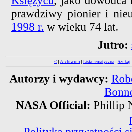
Księżycu
, jako dowódca 
prawdziwy pionier i nie
1998 r.
w wieku 74 lat.
Jutro:
<
|
Archiwum
|
Lista tematyczna
|
Szukaj
Autorzy i wydawcy:
Robe
Bonne
NASA Official:
Philli
Polityka prywatności 