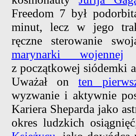
Freedom 7 był podorbita
minut, lecz w jego tra
ręczne sterowanie swo
marynarki wojennej
w
z początkowej siódemki 
Uważał on
ten pierws
wyzwanie i aktywnie po
Kariera Sheparda jako as
okres ludzkich osiągnię