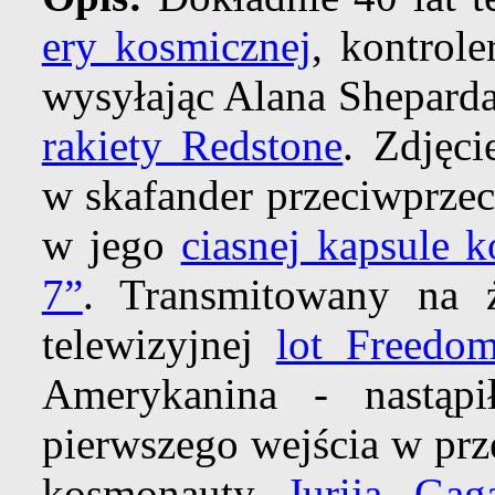
ery kosmicznej
, kontrol
wysyłając Alana Sheparda
rakiety Redstone
. Zdjęc
w skafander przeciwprzec
w jego
ciasnej kapsule 
7”
. Transmitowany na 
telewizyjnej
lot Freedo
Amerykanina - nastąp
pierwszego wejścia w prz
kosmonauty
Jurija Gag