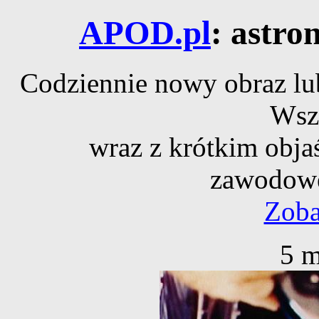
APOD.pl
: astro
Codziennie nowy obraz lub
Wsz
wraz z krótkim obja
zawodowe
Zoba
5 m