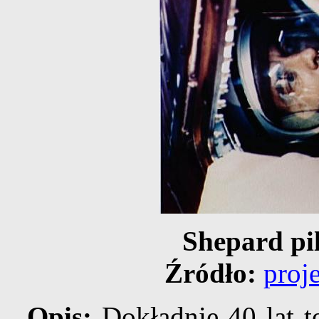
Shepard pi
Źródło:
proj
Opis:
Dokładnie 40 lat t