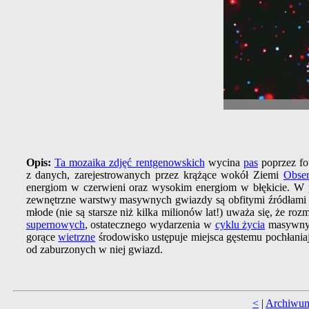
Opis:
Ta mozaika zdjęć rentgenowskich
wycina
pas
poprzez fo
z danych, zarejestrowanych przez krążące wokół Ziemi
Obse
energiom w czerwieni oraz wysokim energiom w błękicie. 
zewnętrzne warstwy masywnych gwiazdy są obfitymi źródłam
młode (nie są starsze niż kilka milionów lat!) uważa się, że roz
supernowych
, ostatecznego wydarzenia w
cyklu życia
masywnych
gorące
wietrzne
środowisko ustępuje miejsca gęstemu pochłania
od zaburzonych w niej gwiazd.
<
|
Archiwu