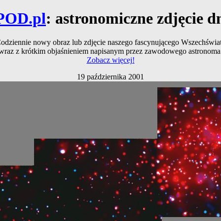
POD.pl
: astronomiczne zdjęcie d
odziennie nowy obraz lub zdjęcie naszego fascynującego Wszechświa
wraz z krótkim objaśnieniem napisanym przez zawodowego astronoma
Zobacz więcej!
19 października 2001