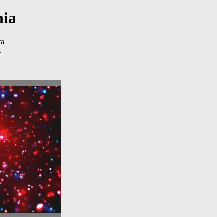
nia
ta
.