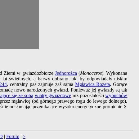
 od Ziemi w gwiazdozbiorze
Jednorożca
(
Monoceros
). Wykonana
lat świetlnych, a barwy dobrano tak, by odpowiadały niskim
244
, centralny pas zajmuje zaś sama
Mgławica Rozeta
. Gorące
 gromadę nowo narodzonych gwiazd. Ponieważ jej gwiazdy są tak
ające się ze sobą
wiatry gwiazdowe
niż pozostałości
wybuchów
przez mgławicę (od górnego prawego rogu do lewego dolnego),
śnie odsłaniając przenikające wysoko energetyczne promienie X
D
|
Forum
|
>