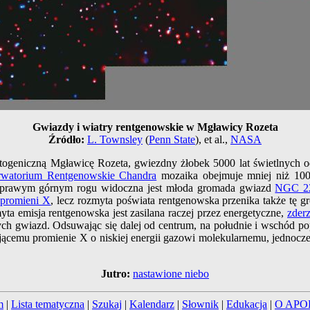
Gwiazdy i wiatry rentgenowskie w Mgławicy Rozeta
Źródło:
L. Townsley
(
Penn State
), et al.,
NASA
togeniczną Mgławicę Rozeta, gwiezdny żłobek 5000 lat świetlnych
rwatorium Rentgenowskie Chandra
mozaika obejmuje mniej niż 100 
W prawym górnym rogu widoczna jest młoda gromada gwiazd
NGC 2
i
promieni X
, lecz rozmyta poświata rentgenowska przenika także tę
myta emisja rentgenowska jest zasilana raczej przez energetyczne,
zderz
 gwiazd. Odsuwając się dalej od centrum, na południe i wschód po
jącemu promienie X o niskiej energii gazowi molekularnemu, jednocze
Jutro:
nastawione niebo
m
|
Lista tematyczna
|
Szukaj
|
Kalendarz
|
Słownik
|
Edukacja
|
O APO