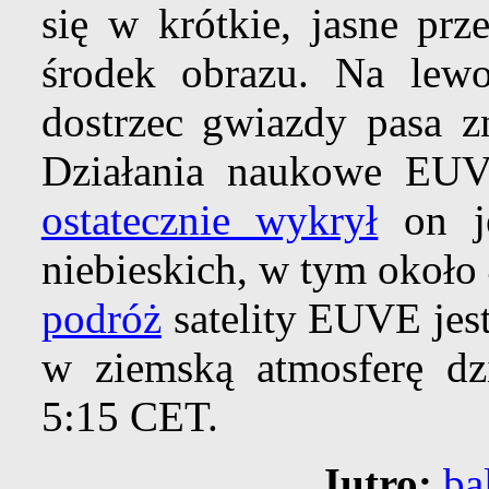
się w krótkie, jasne prz
środek obrazu. Na lew
dostrzec gwiazdy pasa 
Działania naukowe EU
ostatecznie wykrył
on je
niebieskich, w tym około
podróż
satelity EUVE jes
w ziemską atmosferę dzi
5:15 CET.
Jutro:
ba