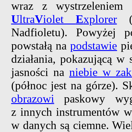
wraz z wystrzeleniem
U
ltra
V
iolet
E
xplorer
Nadfioletu). Powyżej 
powstałą na
podstawie
pi
działania, pokazującą w
jasności na
niebie w zak
(północ jest na górze).
obrazowi
paskowy wygl
z innych instrumentów wi
w danych są ciemne. Wie