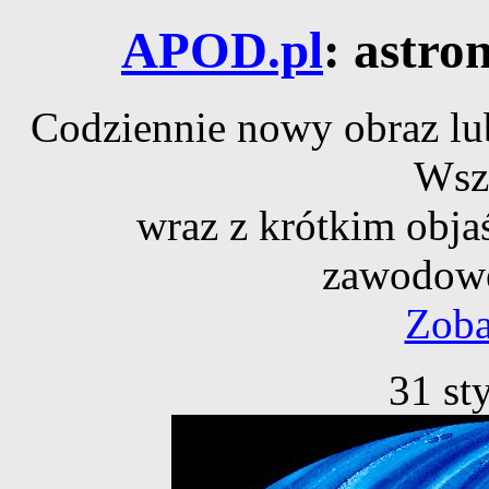
APOD.pl
: astro
Codziennie nowy obraz lub
Wsz
wraz z krótkim obja
zawodowe
Zoba
31 st