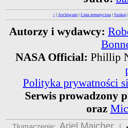
<
|
Archiwum
|
Lista tematyczna
|
Szukaj
Autorzy i wydawcy:
Robe
Bonne
NASA Official:
Philli
Polityka prywatności 
Serwis prowadzony p
oraz
Mic
Ariel Majcher
Tłumaczenie:
|