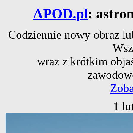
APOD.pl
: astro
Codziennie nowy obraz lub
Wsz
wraz z krótkim obja
zawodowe
Zoba
1 lu