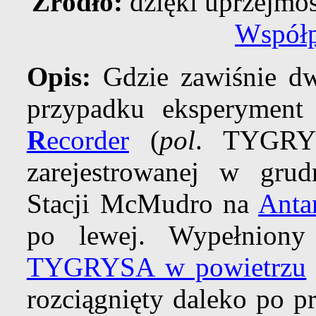
Źródło:
dzięki uprzejmo
Współ
Opis:
Gdzie zawiśnie d
przypadku eksperymen
R
ecorder
(
pol
. TYGRYS
zarejestrowanej w grud
Stacji McMudro na
Anta
po lewej. Wypełniony
TYGRYSA w powietrzu
rozciągnięty daleko po p