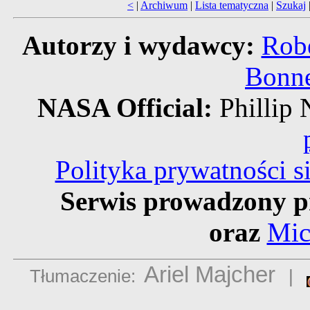
<
|
Archiwum
|
Lista tematyczna
|
Szukaj
Autorzy i wydawcy:
Robe
Bonne
NASA Official:
Philli
Polityka prywatności 
Serwis prowadzony p
oraz
Mic
Ariel Majcher
Tłumaczenie:
|