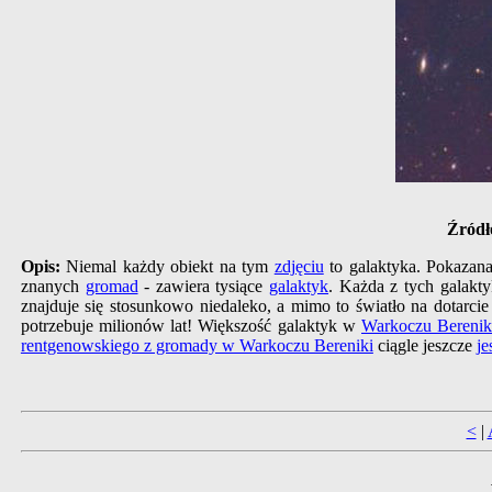
Źródł
Opis:
Niemal każdy obiekt na tym
zdjęciu
to galaktyka. Pokaza
znanych
gromad
- zawiera tysiące
galaktyk
. Każda z tych galakt
znajduje się stosunkowo niedaleko, a mimo to światło na dotarcie
potrzebuje milionów lat! Większość galaktyk w
Warkoczu Berenik
rentgenowskiego z gromady w Warkoczu Bereniki
ciągle jeszcze
je
<
|