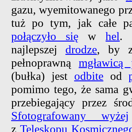
gazu, wyemitowanego pr
tuż po tym, jak całe 
połączyło się
w
hel
. 
najlepszej
drodze
, by z
pełnoprawną
mgławicą p
(bułka) jest
odbite
od
pomimo tego, że sama gwi
przebiegający przez śr
Sfotografowany wyżej
z
Teleskopu Kosmicznego