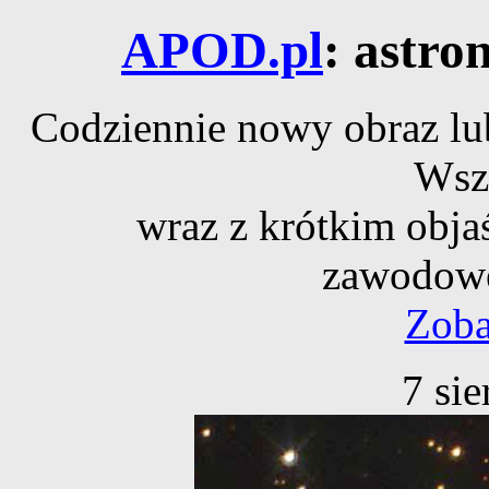
APOD.pl
: astro
Codziennie nowy obraz lub
Wsz
wraz z krótkim obja
zawodowe
Zoba
7 si