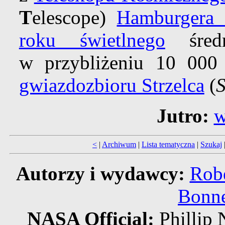
T
elescope)
Hamburgera
roku świetlnego
średn
w przybliżeniu 10 000 
gwiazdozbioru Strzelca
(
S
Jutro:
w
<
|
Archiwum
|
Lista tematyczna
|
Szukaj
Autorzy i wydawcy:
Robe
Bonne
NASA Official:
Philli