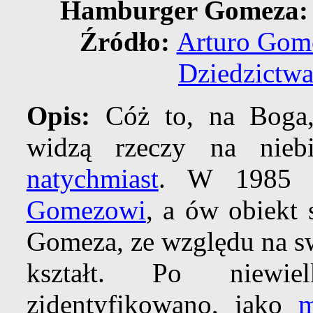
Hamburger Gomeza: 
Źródło:
Arturo Gom
Dziedzictwa
Opis:
Cóż to, na Boga,
widzą rzeczy na nie
natychmiast
. W 1985 r
Gomezowi
, a ów obiekt 
Gomeza, ze względu na sw
kształt. Po niewie
zidentyfikowano, jako
m