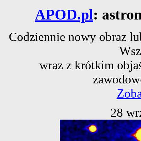
APOD.pl
: astro
Codziennie nowy obraz lub
Wsz
wraz z krótkim obja
zawodowe
Zoba
28 wr