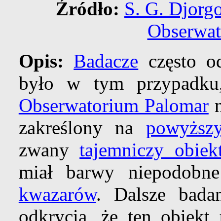
Źródło:
S. G. Djorg
Obserwat
Opis:
Badacze
często o
było w tym przypadk
Obserwatorium Palomar
n
zakreślony na
powyższ
zwany
tajemniczy obiek
miał barwy niepodobne
kwazarów
. Dalsze bada
odkrycia, że ten obiekt