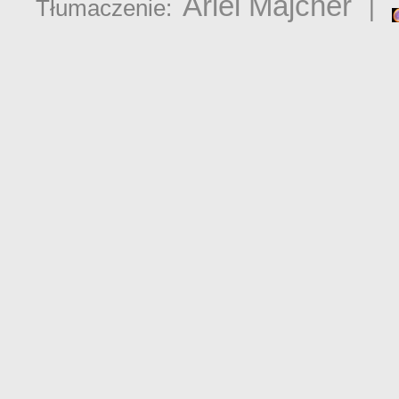
Ariel Majcher
Tłumaczenie:
|