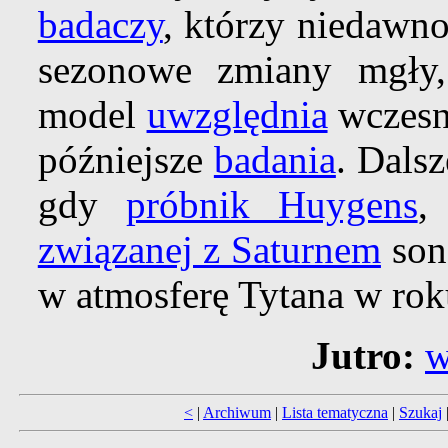
badaczy
, którzy niedawn
sezonowe zmiany mgły, 
model
uwzględnia
wczesne
późniejsze
badania
. Dals
gdy
próbnik Huygens
,
związanej z Saturnem
son
w atmosferę Tytana w rok
Jutro:
w
<
|
Archiwum
|
Lista tematyczna
|
Szukaj