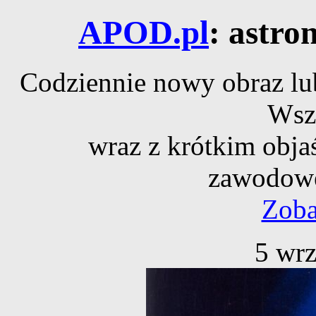
APOD.pl
: astro
Codziennie nowy obraz lub
Wsz
wraz z krótkim obja
zawodowe
Zoba
5 wrz