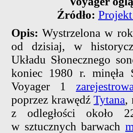
Voyager ogl
Źródło:
Projekt
Opis:
Wystrzelona w rok
od dzisiaj, w history
Układu Słonecznego so
koniec 1980 r. minęła S
Voyager 1
zarejestro
poprzez krawędź
Tytana
,
z odległości około 
w sztucznych barwach
m