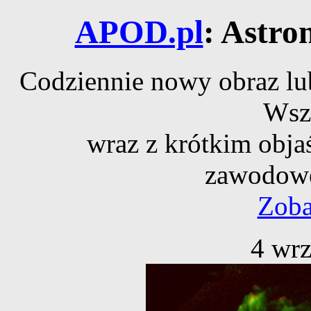
APOD.pl
: Astro
Codziennie nowy obraz lub
Wsz
wraz z krótkim obja
zawodowe
Zoba
4 wrz