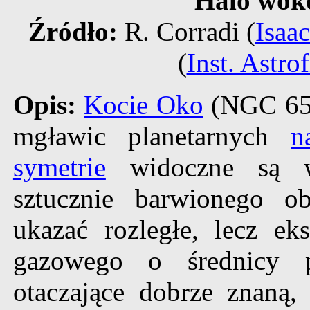
Halo wok
Źródło:
R. Corradi (
Isaa
(
Inst. Astro
Opis:
Kocie Oko
(NGC 6543
mgławic planetarnych
n
symetrie
widoczne są w
sztucznie barwionego o
ukazać rozległe, lecz eks
gazowego o średnicy p
otaczające dobrze znaną,