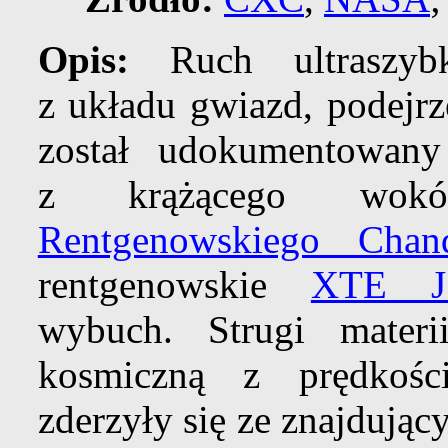
Opis:
Ruch ultraszy
z układu gwiazd, podejr
został udokumentowany
z krążącego wo
Rentgenowskiego Chan
rentgenowskie
XTE J1
wybuch. Strugi materi
kosmiczną z prędkoś
zderzyły się ze znajdują