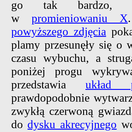
go tak bardzo, 
w
promieniowaniu X
powyższego zdjęcia
poka
plamy przesunęły się o w
czasu wybuchu, a strug
poniżej progu wykryw
przedstawia
układ 
prawdopodobnie wytwarza
zwykłą czerwoną gwiazdą
do
dysku akrecyjnego
w