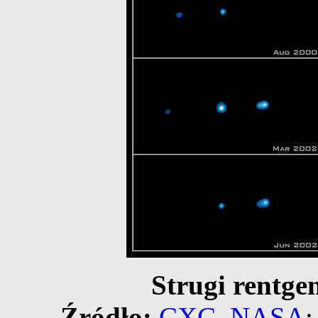
Strugi rentg
Źródło:
CXC
,
NASA