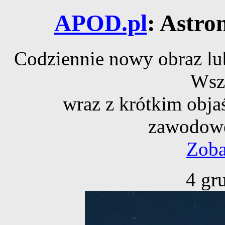
APOD.pl
: Astro
Codziennie nowy obraz lub
Wsz
wraz z krótkim obja
zawodowe
Zoba
4 gr