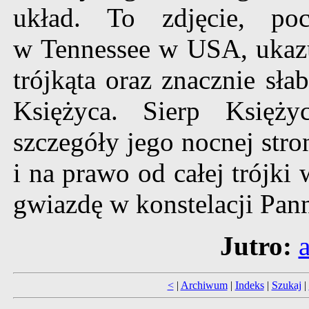
układ. To zdjęcie, po
w Tennessee w USA, ukaz
trójkąta oraz znacznie sł
Księżyca. Sierp Księży
szczegóły jego nocnej str
i na prawo od całej trójki
gwiazdę w konstelacji Pann
Jutro:
<
|
Archiwum
|
Indeks
|
Szukaj
|