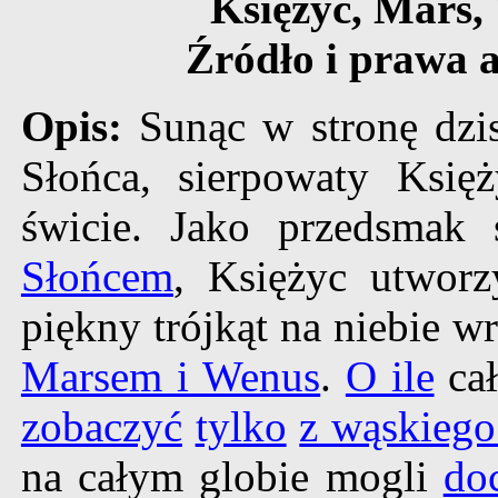
Księżyc, Mars, 
Źródło i prawa 
Opis:
Sunąc w stronę dzi
Słońca, sierpowaty Księ
świcie. Jako przedsmak
Słońcem
, Księżyc utworz
piękny trójkąt na niebie w
Marsem i Wenus
.
O ile
cał
zobaczyć
tylko
z wąskiego
na całym globie mogli
do