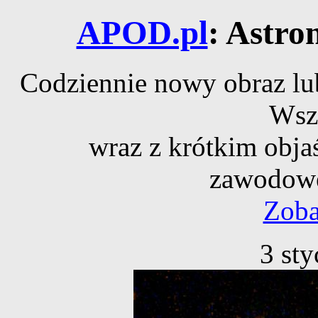
APOD.pl
: Astro
Codziennie nowy obraz lub
Wsz
wraz z krótkim obja
zawodowe
Zoba
3 st