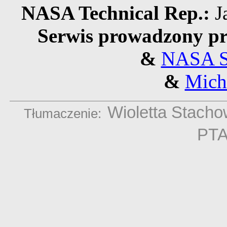
NASA Technical Rep.:
J
Serwis prowadzony pr
&
NASA S
&
Mich
Wioletta Stach
Tłumaczenie:
PT