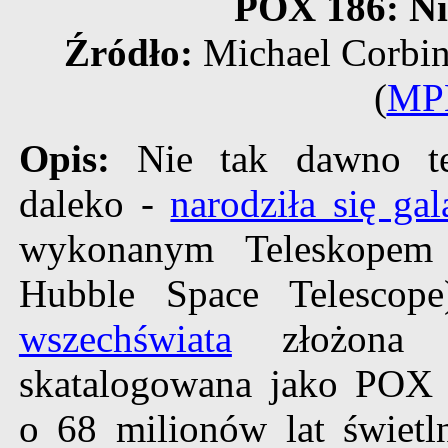
POX 186: Ni
Źródło:
Michael Corbi
(
MP
Opis:
Nie tak dawno t
daleko -
narodziła się gal
wykonanym Teleskopem
Hubble Space Telescop
wszechświata
złożona 
skatalogowana jako POX 1
o 68 milionów lat świetl