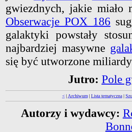
gwiezdnych, jakie miało 
Obserwacje POX 186
suge
galaktyki powstały stos
najbardziej masywne
gala
się być utworzone miliardy
Jutro:
Pole 
<
|
Archiwum
|
Lista tematyczna
|
Szu
Autorzy i wydawcy:
R
Bonne