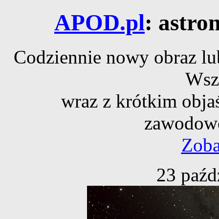
APOD.pl
: astro
Codziennie nowy obraz lub
Wsz
wraz z krótkim obja
zawodowe
Zoba
23 paźd