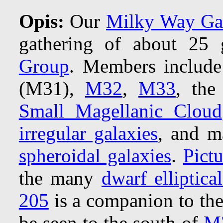
Opis:
Our
Milky Way Ga
gathering of about 25
Group
. Members includ
(M31),
M32
,
M33
, th
Small Magellanic Cloud
irregular galaxies
, and 
spheroidal galaxies
.
Pict
the many
dwarf elliptical
205
is a companion to th
be seen to the south of
M