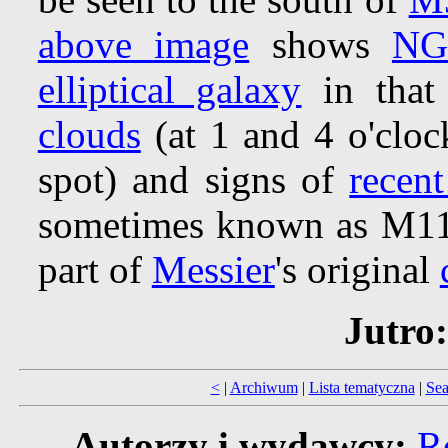
above image
shows
NG
elliptical galaxy
in that 
clouds
(at 1 and 4 o'clock
spot) and signs of
recent
sometimes known as M110,
part of
Messier
's original
Jutro:
<
|
Archiwum
|
Lista tematyczna
|
Sea
Autorzy i wydawcy:
R