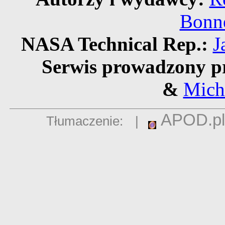
Bonne
NASA Technical Rep.:
J
Serwis prowadzony p
&
Mich
APOD.pl
Tłumaczenie:
|