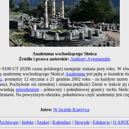
Analemma wschodzącego Słońca
Źródło i prawa autorskie:
Anthony Ayiomamitis
 0100 UT (0200 czasu polskiego) następuje zmiana pory roku. W r
arną analemmę wschodzącego Słońca!
Analemma
jest pętlą w kształcie 
u
, pomiędzy 12 stycznia a 21 grudnia 2002 roku - za każdym razem 
anu). Pochylenie osi ziemskiej i zmiana prędkości Ziemi w trakcie je
owiadają
przesileniom
- północnej i południowej granicy ruchu Sło
ileniami. Na powyższym obrazku, południowa część analemmy jest cz
Jutro:
W świetle Księżyca
Archiwum
|
Indeks
|
Szukaj
|
Kalendarz
|
Słownik
|
Edukacja
|
O APO