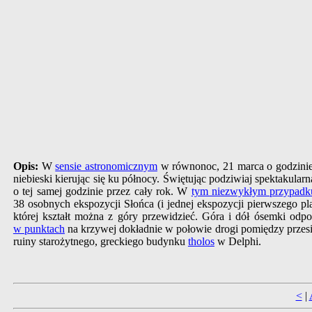
Opis:
W
sensie astronomicznym
w równonoc, 21 marca o godzinie
niebieski kierując się ku północy. Świętując podziwiaj spektakul
o tej samej godzinie przez cały rok. W
tym niezwykłym przypadk
38 osobnych ekspozycji Słońca (i jednej ekspozycji pierwszego pl
której kształt można z góry przewidzieć. Góra i dół ósemki odp
w punktach
na krzywej dokładnie w połowie drogi pomiędzy przes
ruiny starożytnego, greckiego budynku
tholos
w Delphi.
<
|