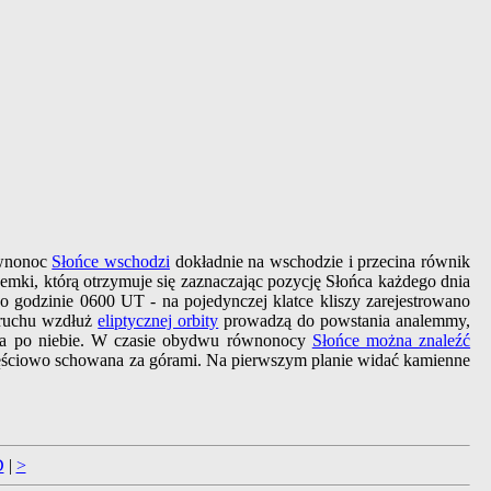
ównonoc
Słońce wschodzi
dokładnie na wschodzie i przecina równik
ósemki, którą otrzymuje się zaznaczając pozycję Słońca każdego dnia
o godzinie 0600 UT - na pojedynczej klatce kliszy zarejestrowano
j ruchu wzdłuż
eliptycznej orbity
prowadzą do powstania analemmy,
ńca po niebie. W czasie obydwu równonocy
Słońce można znaleźć
ęściowo schowana za górami. Na pierwszym planie widać kamienne
D
|
>