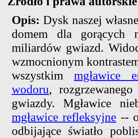
Źródło i prawa autorskie
Opis:
Dysk naszej własne
domem dla gorących m
miliardów gwiazd. Wido
wzmocnionym kontrastem 
wszystkim
mgławice e
wodoru
, rozgrzewanego 
gwiazdy. Mgławice nieb
mgławice refleksyjne
-- o
odbijające światło pobl