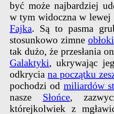
być może najbardziej ude
w tym widoczna w lewej g
Fajka
. Są to pasma gr
stosunkowo zimne
obłok
tak dużo, że przesłania 
Galaktyki
, ukrywając je
odkrycia
na początku zes
pochodzi od
miliardów s
nasze
Słońce
, zazwyc
którejkolwiek z mgław