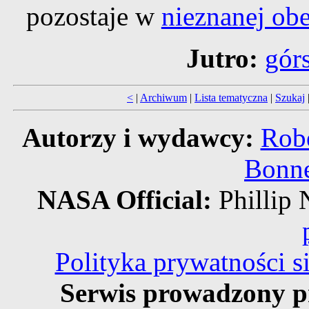
pozostaje w
nieznanej ob
Jutro:
gór
<
|
Archiwum
|
Lista tematyczna
|
Szukaj
Autorzy i wydawcy:
Robe
Bonne
NASA Official:
Philli
Polityka prywatności 
Serwis prowadzony p