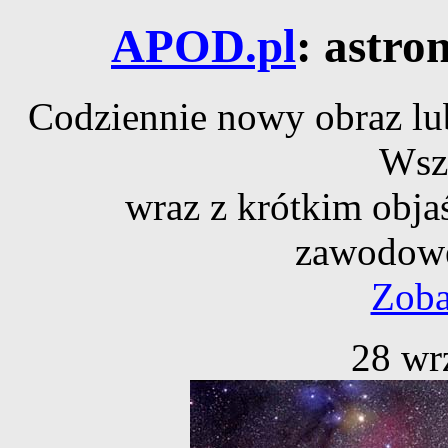
APOD.pl
: astro
Codziennie nowy obraz lub
Wsz
wraz z krótkim obja
zawodowe
Zoba
28 wr