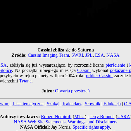
Cassini zbliża się do Saturna
Źródło:
Cassini Imaging Team
,
SWRI
,
JPL
,
ESA
,
NASA
ASA
, zbliżyła się już wystarczająco, by rozróżnić liczne
pierścienie
i
-Słońce
. Na początku ubiegłego miesiąca
Cassini
wykonał
pokazane 
przybyciu w rejon planety w lipcu 2004 roku
orbiter Cassini
zacznie k
owierzchni
Tytana
.
Jutro:
Otwarta przestrzeń
iwum
|
Lista tematyczna
|
Szukaj
|
Kalendarz
|
Słownik
|
Edukacja
|
O 
Autorzy i wydawcy:
Robert Nemiroff
(
MTU
) i
Jerry Bonnell
(
USRA
NASA Web Site Statements, Warnings, and Disclaimers
NASA Official:
Jay Norris.
Specific rights apply
.