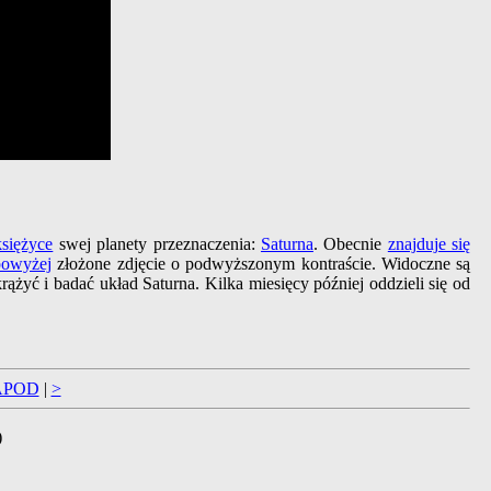
księżyce
swej planety przeznaczenia:
Saturna
. Obecnie
znajduje się
powyżej
złożone zdjęcie o podwyższonym kontraście. Widoczne są
rążyć i badać układ Saturna. Kilka miesięcy później oddzieli się od
APOD
|
>
)