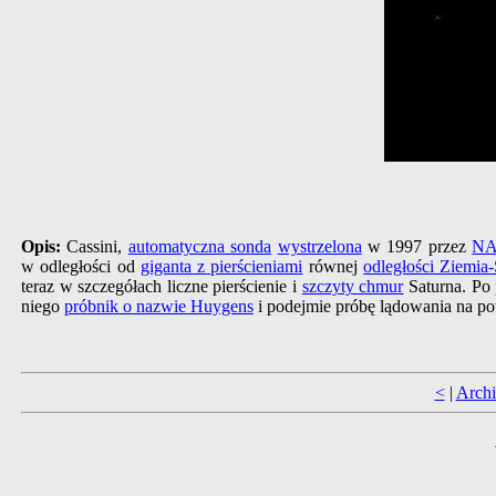
Opis:
Cassini,
automatyczna sonda
wystrzelona
w 1997 przez
N
w odległości od
giganta z pierścieniami
równej
odległości Ziemia
teraz w szczegółach liczne pierścienie i
szczyty chmur
Saturna. Po 
niego
próbnik o nazwie Huygens
i podejmie próbę lądowania na p
<
|
Arch