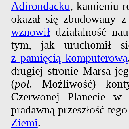
Adirondacku
, kamieniu r
okazał się zbudowany 
wznowił
działalność na
tym, jak uruchomił 
z pamięcią komputerową
drugiej stronie Marsa je
(
pol
. Możliwość) kon
Czerwonej Planecie w
pradawną przeszłość teg
Ziemi
.