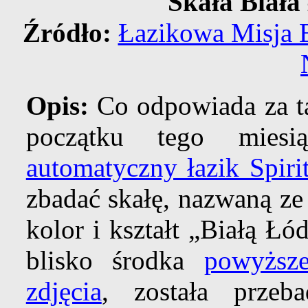
Skała Biała
Źródło:
Łazikowa Misja
Opis:
Co odpowiada za ta
początku tego miesi
automatyczny łazik Spiri
zbadać skałę, nazwaną ze
kolor i kształt „Białą Łó
blisko środka
powyższe
zdjęcia
, została przeb