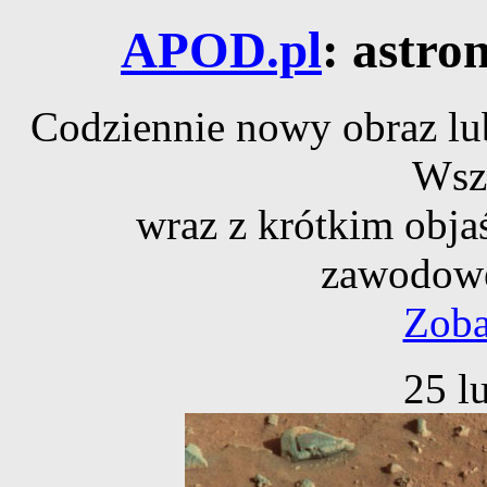
APOD.pl
: astro
Codziennie nowy obraz lub
Wsz
wraz z krótkim obja
zawodowe
Zoba
25 l