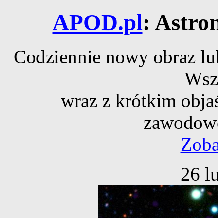
APOD.pl
: Astro
Codziennie nowy obraz lub
Wsz
wraz z krótkim obja
zawodowe
Zoba
26 l