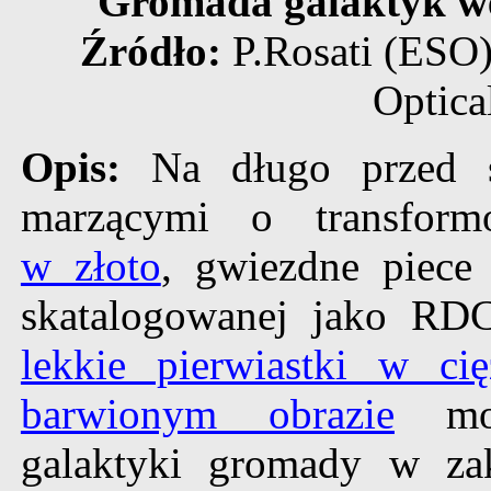
Gromada galaktyk w
Źródło:
P.Rosati (ESO
Optica
Opis:
Na długo przed ś
marzącymi o transform
w złoto
, gwiezdne piece
skatalogowanej jako RDC
lekkie pierwiastki w cię
barwionym obrazie
moż
galaktyki gromady w zak