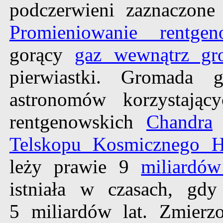
podczerwieni zaznaczone 
Promieniowanie rentgen
gorący
gaz wewnątrz gr
pierwiastki. Gromada g
astronomów korzystając
rentgenowskich
Chandra
Telskopu Kosmicznego H
leży prawie 9
miliardów
istniała w czasach, gd
5 miliardów lat. Zmie