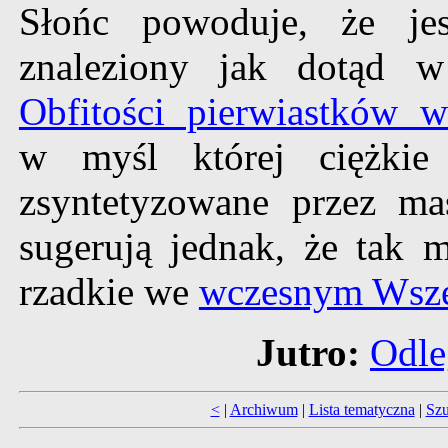
Słońc powoduje, że jes
znaleziony jak dotąd 
Obfitości pierwiastków 
w myśl której ciężkie 
zsyntetyzowane przez ma
sugerują jednak, że tak
rzadkie we
wczesnym Wsze
Jutro:
Odle
<
|
Archiwum
|
Lista tematyczna
|
Szu