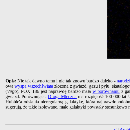
Opis:
Nie tak dawno temu i nie tak znowu bardzo daleko -
narodzi
owa
wyspa wszechświata
złożona z gwiazd, gazu i pyłu, skatalog
(
Virgo
). POX 186 jest naprawdę bardzo mała
w porównaniu
z gal
gwiazd. Porównując -
Droga Mleczna
ma rozpiętość 100 000 lat 
Hubble'a odsłania nieregularną galaktykę, która najprawdopodobn
sugerują, że takie izolowane, małe galaktyki powstały stosunkow
<
|
Arch