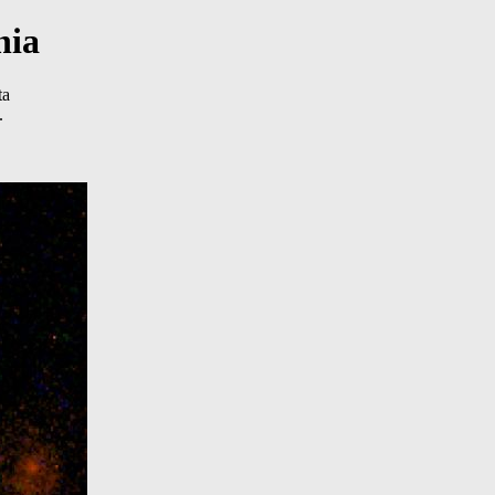
nia
ta
.