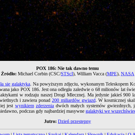
POX 186: Nie tak dawno temu
Źródło:
Michael Corbin (CSC/
STScI
), William Vacca (
MPE
),
NASA
ła się galaktyka
. Na powyższym zdjęciu, wykonanym Teleskopem Ko
owana jako POX 186. Jest ona odległa zaledwie o 68 milionów lat św
aktykami w rodzaju naszej Drogi Mlecznej. Ma jedynie jakieś 900 lat
świetlnych i zawiera ponad
200 miliardów gwiazd
. W kosmicznej skal
iej jest
wynikiem
zderzenia
dwóch małych systemów gwiezdnych, ja
o niedawno, podczas gdy najbardziej masywne
galaktyki we wszechświe
Jutro:
Dzień przestępny
iwum
|
Lista tematyczna
|
Szukaj
|
Kalendarz
|
Słownik
|
Edukacja
|
O 