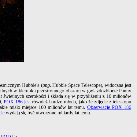
smicznym Hubble'a (
ang
. Hubble Space Telescope), widoczna jest
ietlnych w kierunku przestronnego obszaru w gwiazdozbiorze Panny
 świetlnych szerokości i składa się w przybliżeniu z 10 milionów
i,
POX 186 jest
również bardzo młoda, jako że zdjęcie z teleskopu
kie miało miejsce 100 milionów lat temu.
Obserwacje POX 186
cie
wydają się być utworzone miliardy lat temu.
APOD
|
>