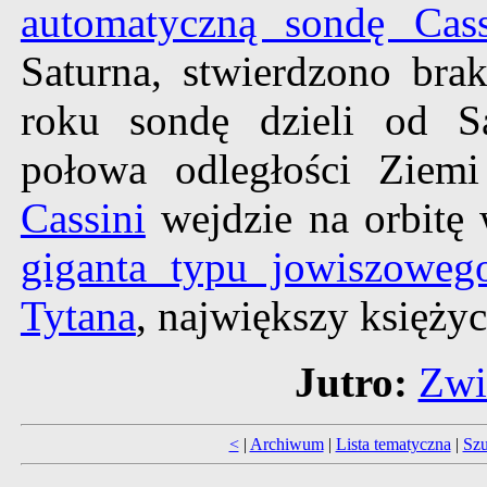
automatyczną sondę Cass
Saturna, stwierdzono br
roku sondę dzieli od Sa
połowa odległości Ziemi
Cassini
wejdzie na orbitę
giganta typu jowiszoweg
Tytana
, największy księżyc
Jutro:
Zwi
<
|
Archiwum
|
Lista tematyczna
|
Szu