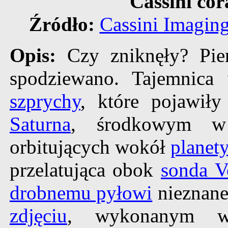
Cassini cor
Źródło:
Cassini Imagin
Opis:
Czy zniknęły? Pie
spodziewano. Tajemnica
szprychy
, które pojawił
Saturna
, środkowym
orbitujących wokół
planet
przelatująca obok
sonda V
drobnemu pyłowi
nieznane
zdjęciu
, wykonanym w 