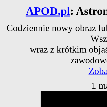
APOD.pl
: Astro
Codziennie nowy obraz lub
Wsz
wraz z krótkim obja
zawodowe
Zoba
1 m