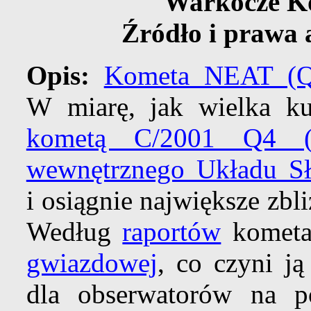
Warkocze K
Źródło i prawa 
Opis:
Kometa NEAT (Q
W miarę, jak wielka kul
kometą C/2001 Q4 
wewnętrznego Układu S
i osiągnie największe zbli
Według
raportów
kometa 
gwiazdowej
, co czyni j
dla obserwatorów na p