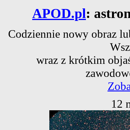
APOD.pl
: astro
Codziennie nowy obraz lub
Wsz
wraz z krótkim obja
zawodowe
Zoba
12 