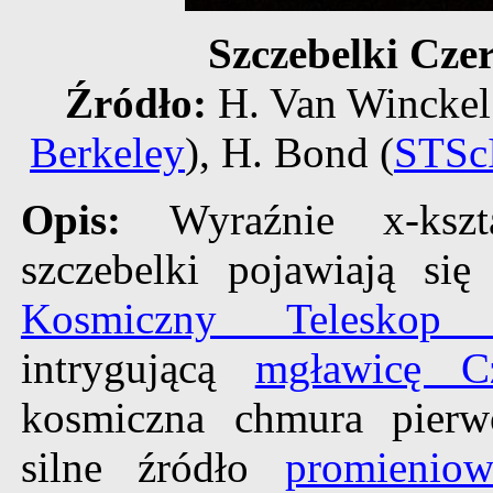
Szczebelki Cz
Źródło:
H. Van Winckel
Berkeley
), H. Bond (
STSc
Opis:
Wyraźnie x-ksz
szczebelki pojawiają si
Kosmiczny Teleskop 
intrygującą
mgławicę C
kosmiczna chmura pierwo
silne źródło
promienio