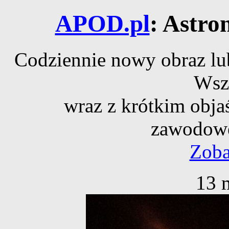
APOD.pl
: Astro
Codziennie nowy obraz lub
Wsz
wraz z krótkim obja
zawodowe
Zoba
13 