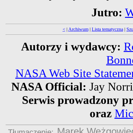
Jutro:
W
<
|
Archiwum
|
Lista tematyczna
|
Szu
Autorzy i wydawcy:
R
Bonne
NASA Web Site Statement
NASA Official:
Jay Norr
Serwis prowadzony pr
oraz
Mic
Marek Weżgowie
Tłumaczenie: