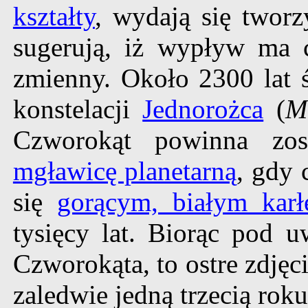
kształty
, wydają się tworz
sugerują, iż wypływ ma 
zmienny. Około 2300 lat ś
konstelacji
Jednorożca
(
M
Czworokąt powinna zos
mgławicę planetarną
, gdy 
się
gorącym, białym kar
tysięcy lat. Biorąc pod 
Czworokąta, to ostre zdjęc
zaledwie jedną trzecią roku