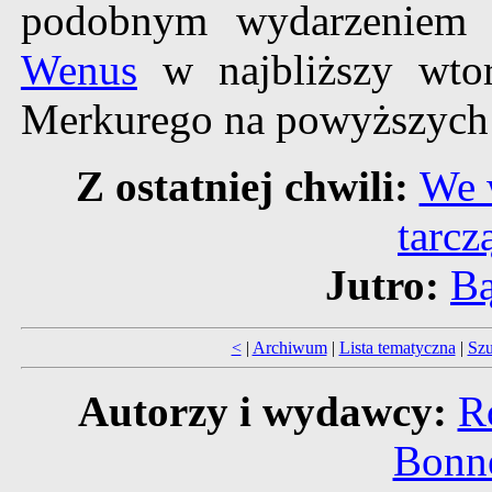
podobnym wydarzeniem 
Wenus
w najbliższy wtore
Merkurego na powyższych zd
Z ostatniej chwili:
We 
tarcz
Jutro:
Bą
<
|
Archiwum
|
Lista tematyczna
|
Szu
Autorzy i wydawcy:
R
Bonne