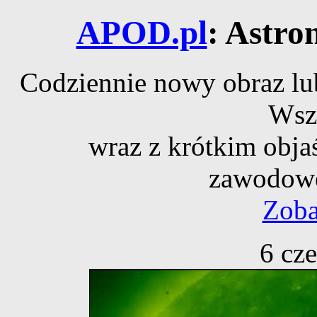
APOD.pl
: Astro
Codziennie nowy obraz lub
Wsz
wraz z krótkim obja
zawodowe
Zoba
6 cz