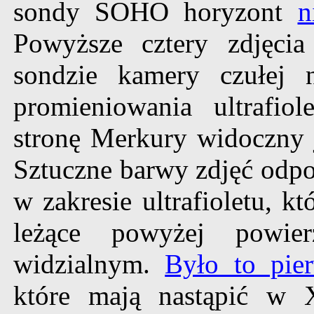
sondy SOHO horyzont
n
Powyższe cztery zdjęci
sondzie kamery czułej 
promieniowania ultrafi
stronę Merkury widoczny 
Sztuczne barwy zdjęć odpo
w zakresie ultrafioletu, k
leżące powyżej powie
widzialnym.
Było to pie
które mają nastąpić w