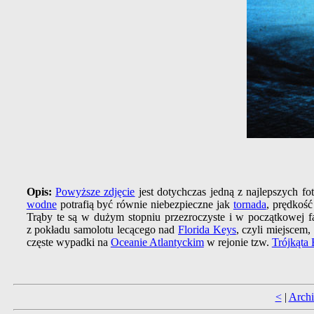
Opis:
Powyższe zdjęcie
jest dotychczas jedną z najlepszych fo
wodne
potrafią być równie niebezpieczne jak
tornada
, prędkość
Trąby te są w dużym stopniu przezroczyste i w początkowej f
z pokładu samolotu lecącego nad
Florida Keys
, czyli miejscem,
częste wypadki na
Oceanie Atlantyckim
w rejonie tzw.
Trójkąta
<
|
Arch