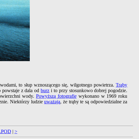
 wodami, to słup wznoszącego się, wilgotnego powietrza.
Trąby
b powstaje z dala od
burz
i to przy stosunkowo dobrej pogodzie.
powierzchni wody.
Powyższą fotografię
wykonano w 1969 roku
znie. Niektórzy ludzie
uważają
, że trąby te są odpowiedzialne za
APOD
|
>