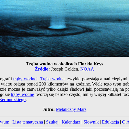
Trąba wodna w okolicach Florida Keys
Źródło
:
Joseph Golden,
NOAA
tografii
trąby wodnej
.
Trąba wodna
, zwykle powstająca nad ciepłymi
 wiatru osiąga ponad 200 kilometrów na godzinę. Wiele tego typu trą
azie można je zauważyć tylko dzięki śladowi jaki pozostawiają na 
 gdzie
trąby wodne
tworzą się bardzo często, mniej więcej kilkaset roc
 Bermudzkiego
.
Jutro:
Metaliczny Mars
iwum
|
Lista tematyczna
|
Szukaj
|
Kalendarz
|
Słownik
|
Edukacja
|
O 