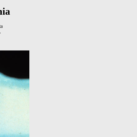
nia
ta
.