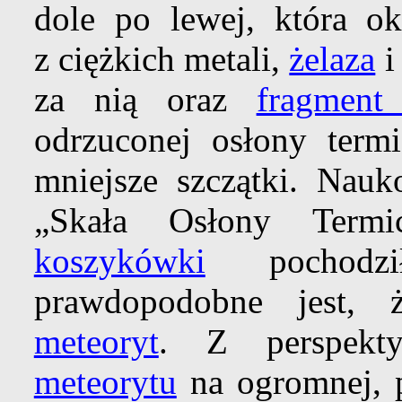
dole po lewej, która o
z ciężkich metali,
żelaza
za nią oraz
fragment
odrzuconej osłony termi
mniejsze szczątki. Nau
„Skała Osłony Termi
koszykówki
pochod
prawdopodobne jest,
meteoryt
. Z perspekt
meteorytu
na ogromnej, p