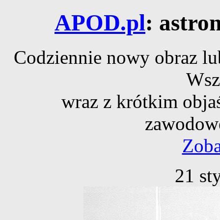
APOD.pl
: astro
Codziennie nowy obraz lub
Wsz
wraz z krótkim obja
zawodowe
Zoba
21 st