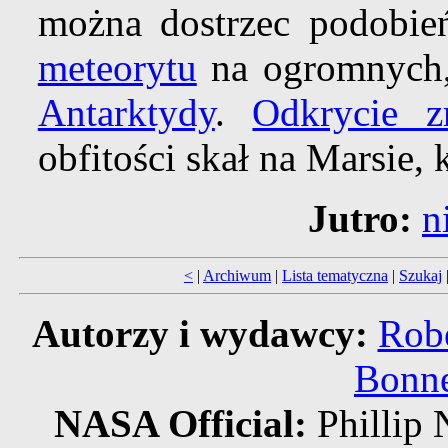
można dostrzec podobi
meteorytu
na ogromnych,
Antarktydy
.
Odkrycie zr
obfitości skał na Marsie,
Jutro:
n
<
|
Archiwum
|
Lista tematyczna
|
Szukaj
Autorzy i wydawcy:
Robe
Bonne
NASA Official:
Philli