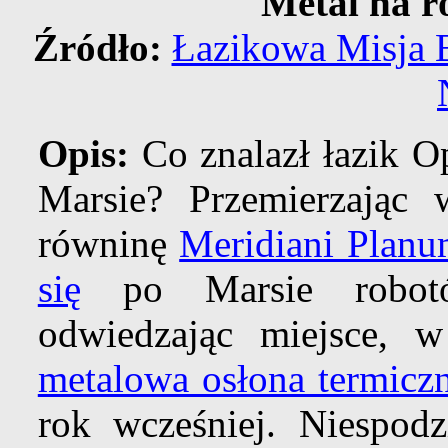
Metal na 
Źródło:
Łazikowa Misja
Opis:
Co znalazł łazik Op
Marsie? Przemierzając
równinę
Meridiani Plan
się
po Marsie robotów
odwiedzając miejsce, 
metalowa osłona termicz
rok wcześniej. Niespodz