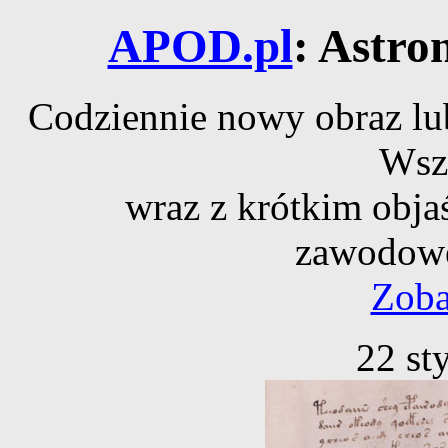
APOD.pl
: Astro
Codziennie nowy obraz lub
Wsz
wraz z krótkim obja
zawodowe
Zoba
22 st