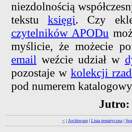
niezdolnością współczesn
tekstu
księgi
. Czy ekle
czytelników APODu
może
myślicie, że możecie p
email
weźcie udział w
d
pozostaje w
kolekcji rza
pod numerem katalogow
Jutro:
<
|
Archiwum
|
Lista tematyczna
|
Sea