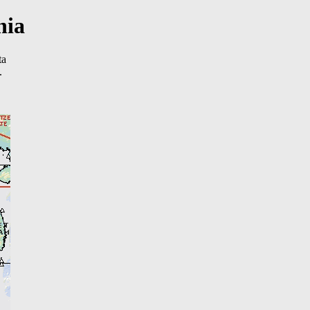
nia
ta
.