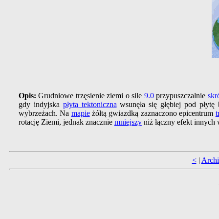
Opis:
Grudniowe trzęsienie ziemi o sile
9.0
przypuszczalnie
skr
gdy indyjska
płyta tektoniczna
wsunęła się głębiej pod płytę
wybrzeżach. Na
mapie
żółtą gwiazdką zaznaczono epicentrum
t
rotację Ziemi, jednak znacznie
mniejszy
niż łączny efekt innych
<
|
Arch