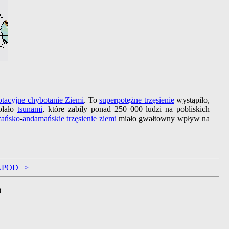
otacyjne chybotanie Ziemi
. To
superpotężne trzęsienie
wystąpiło,
ołało
tsunami
, które zabiły ponad 250 000 ludzi na pobliskich
zańsko
-
andamańskie trzęsienie ziemi
miało gwałtowny wpływ na
APOD
|
>
)