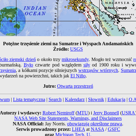
Potężne trzęsienie ziemi na Sumatrze i Wyspach Andamańskich
Źródło:
USGS
óciło ziemski dzień
o około trzy
mikrosekundy
. Mogło też wzmocnić
r
 burmańską.
Było
czwarte pod względem
siły
od 1900 roku i wyw
rzęsienia
, a kółkami pozycje silniejszych
wstrząsów wtórnych
.
Sumatr
 wydarzeń na powierzchni, takich jak
El Niño
.
Jutro:
Otwarta przestrzeń
iwum
|
Lista tematyczna
|
Search
|
Kalendarz
|
Słownik
|
Edukacja
|
O 
Autorzy i wydawcy:
Robert Nemiroff
(
MTU
) i
Jerry Bonnell
(
USRA
NASA Web Site Statements, Warnings, and Disclaimers
NASA Official:
Jay Norris.
obowiązują określone prawa
.
Serwis prowadzony przez:
LHEA
at
NASA
/
GSFC
oraz
Michigan Tech. U.