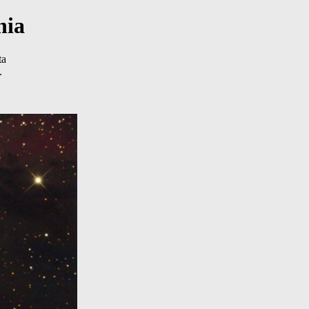
nia
ta
.