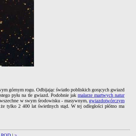
wym górnym rogu. Odbijając światło pobliskich gorących gwiazd
stego pyłu na tle gwiazd. Podobnie jak
malarze martwych natur
ie powszechne w swym środowisku - masywnym,
gwiazdotwórczym
 że tylko 2 400 lat świetlnych stąd. W tej odległości płótno ma
APOD
|
>