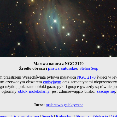
Martwa natura z NGC 2170
Źródło obrazu i
prawa autorskie
:
Stefan Seip
m przestrzeni Wszechświata pyłowa mgławica
NGC 2170
świeci w le
tym czerwonym obszarem
emisyjnym
oraz serpentynami nieprzezroczy
nego użytku, pokazane obłoki gazu, pyłu i gorące gwiazdy są równ
, ogromny
obłok molekularny
, jest zdumiewająco blisko,
szacuje się
,
Jutro:
malarstwo galaktyczne
iwum
|
Lista tematyczna
|
Search
|
Kalendarz
|
Słownik
|
Edukacja
|
O 