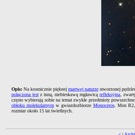
Opis:
Na kosmicznie pięknej
martwej naturze
stworzonej pędzle
połączona jest
z inną, niebieskawą mgławicą
refleksyjną
, zwar
często wybierają sobie na temat zwykłe przedmioty powszech
obłoku molekularnym
w gwiazdozbiorze
Monoceros
. Mon R2
rozmiar około 15 lat świetlnych.
<
|
Arch