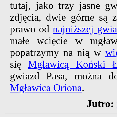
tutaj, jako trzy jasne g
zdjęcia, dwie górne są z
prawo od
najniższej gwi
małe wcięcie w mgławi
popatrzymy na nią w
wi
się
Mgławicą Koński 
gwiazd Pasa, można dos
Mgławica Oriona
.
Jutro: