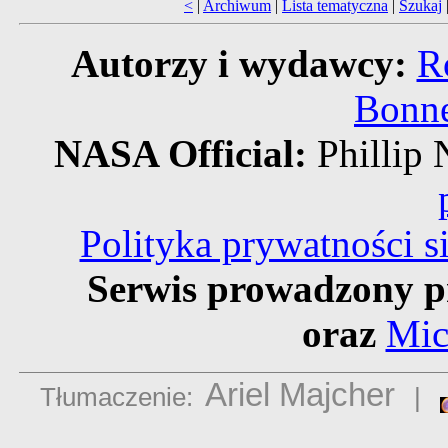
<
|
Archiwum
|
Lista tematyczna
|
Szukaj
Autorzy i wydawcy:
R
Bonne
NASA Official:
Philli
Polityka prywatności 
Serwis prowadzony p
oraz
Mic
Ariel Majcher
Tłumaczenie:
|