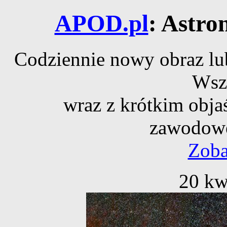
APOD.pl
: Astro
Codziennie nowy obraz lub
Wsz
wraz z krótkim obja
zawodowe
Zoba
20 kw