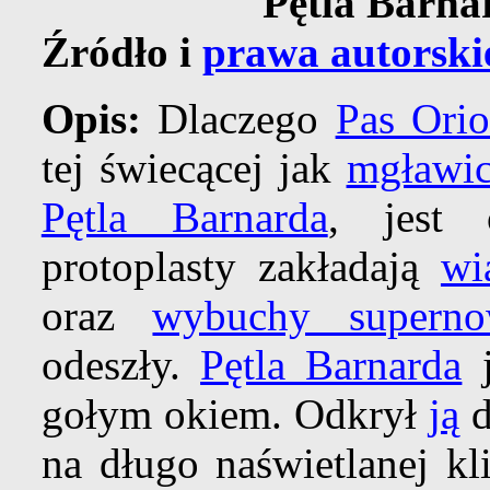
Pętla Barna
Źródło i
prawa autorski
Opis:
Dlaczego
Pas Ori
tej świecącej jak
mgławic
Pętla Barnarda
, jest 
protoplasty zakładają
wi
oraz
wybuchy superno
odeszły.
Pętla Barnarda
j
gołym okiem. Odkrył
ją
d
na długo naświetlanej kl