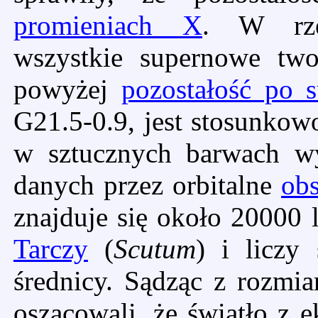
promieniach X
. W rzec
wszystkie supernowe tw
powyżej
pozostałość po 
G21.5-0.9, jest stosunkow
w sztucznych barwach wy
danych przez orbitalne
ob
znajduje się około 20000 l
Tarczy
(
Scutum
) i liczy
średnicy. Sądząc z rozmia
oszacowali, że światło z e