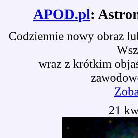
APOD.pl
: Astro
Codziennie nowy obraz lub
Wsz
wraz z krótkim obja
zawodowe
Zoba
21 kw