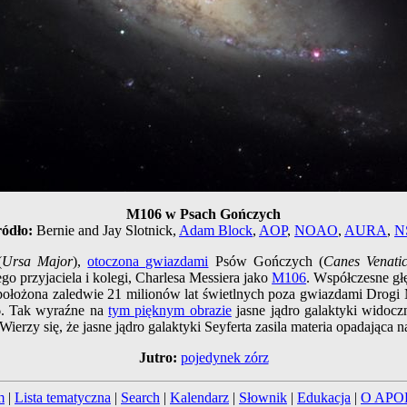
M106 w Psach Gończych
ódło:
Bernie and Jay Slotnick,
Adam Block
,
AOP
,
NOAO
,
AURA
,
N
(
Ursa Major
),
otoczona gwiazdami
Psów Gończych (
Canes Venatic
ego przyjaciela i kolegi, Charlesa Messiera jako
M106
. Współczesne gł
ych położona zaledwie 21 milionów lat świetlnych poza gwiazdami Dro
6. Tak wyraźne na
tym pięknym obrazie
jasne jądro galaktyki widocz
 Wierzy się, że jasne jądro galaktyki Seyferta zasila materia opadająca
Jutro:
pojedynek zórz
m
|
Lista tematyczna
|
Search
|
Kalendarz
|
Słownik
|
Edukacja
|
O APO