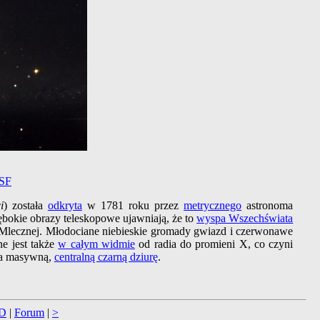
SF
i
) została
odkryta
w 1781 roku przez
metrycznego
astronoma
ębokie obrazy teleskopowe ujawniają, że to
wyspa Wszechświata
gi Mlecznej. Młodociane niebieskie gromady gwiazd i czerwonawe
ne jest także
w całym widmie
od radia do promieni X, co czyni
 na masywną,
centralną czarną dziurę
.
D
|
Forum
|
>