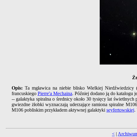
Źr
Opis:
Ta mgławica na niebie blisko Wielkiej Niedźwiedzicy 
francuskiego
Pierre'a Mechaina
. Później dodano ją do katalogu j
-- galaktyka spiralna o średnicy około 30 tysięcy lat świetln
gwiezdne żłobki wyznaczają uderzające ramiona spiralne M10
M106 pobliskim przykładem aktywnej galaktyki
seyfertowskiej
.
<
|
Archiwu