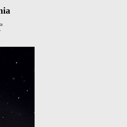
nia
ta
.