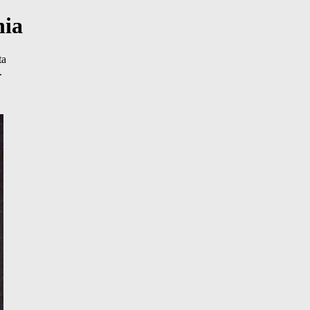
nia
ta
.