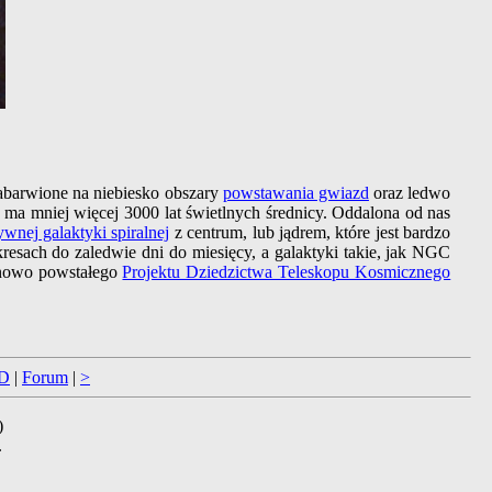
zabarwione na niebiesko obszary
powstawania gwiazd
oraz ledwo
 ma mniej więcej 3000 lat świetlnych średnicy. Oddalona od nas
ywnej galaktyki spiralnej
z centrum, lub jądrem, które jest bardzo
resach do zaledwie dni do miesięcy, a galaktyki takie, jak NGC
m nowo powstałego
Projektu Dziedzictwa Teleskopu Kosmicznego
D
|
Forum
|
>
)
.