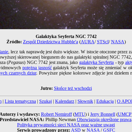
Galaktyka Seyferta NGC 7742
Źródło:
Zespół Dziedzictwa Hubble'a
(
AURA
/
STScI
/
NASA
)
danie
, lecz tak naprawdę jest dużo większe. W istocie otoczone przez 
powyższej skierowanej biegunem do nas galaktyki spiralnej NGC 7742,
aza (
Pegasus
) NGC 7742 jest znana, jako
galaktyka Seyferta
- typ
akt
h widmowych
potężna jasność
galaktyk Seyferta może się zmieniać w ok
ych czarnych dziur
. Powyższe piękne kolorowe zdjęcie jest dziełe
Jutro:
Słońce też wschodzi
m
|
Lista tematyczna
|
Szukaj
|
Kalendarz
|
Słownik
|
Edukacja
|
O APO
Autorzy i wydawcy:
Robert Nemiroff
(
MTU
) i
Jerry Bonnell
(
UMCP
Przedstawiciel NASA:
Phillip Newman
Obowiązują określone prawa
Polityka prywatności sieci NASA oraz ważne uwagi
Serwis prowadzony przez:
ASD
w
NASA
/
GSFC