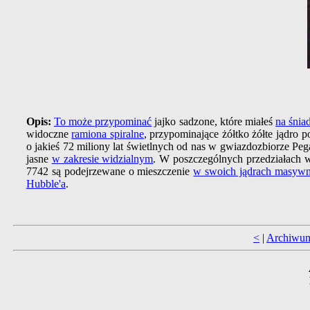
Opis:
To może przypominać
jajko sadzone, które miałeś
na śnia
widoczne
ramiona spiralne
, przypominające żółtko żółte jądro 
o jakieś 72 miliony lat świetlnych od nas w gwiazdozbiorze Peg
jasne
w zakresie widzialnym
. W poszczególnych przedziałac
7742 są podejrzewane o mieszczenie
w swoich jądrach masywn
Hubble'a
.
<
|
Archiwu