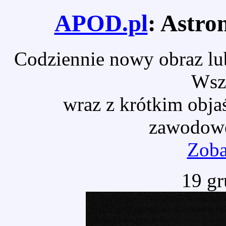
APOD.pl
: Astro
Codziennie nowy obraz lub
Wsz
wraz z krótkim obja
zawodowe
Zoba
19 gr