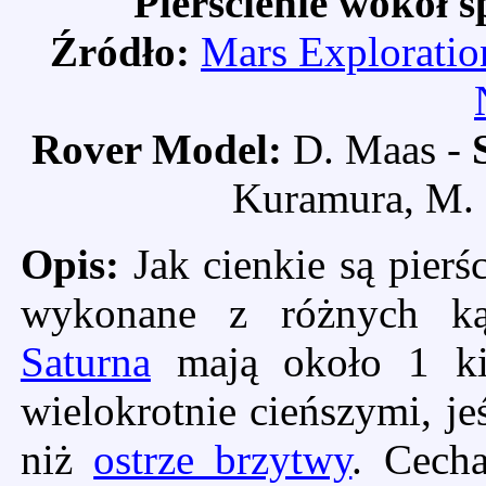
Pierścienie wokół 
Źródło:
Mars Exploratio
Rover Model:
D. Maas -
Kuramura, M. 
Opis:
Jak cienkie są pierś
wykonane z różnych k
Saturna
mają około 1 kil
wielokrotnie cieńszymi, je
niż
ostrze brzytwy
. Cech