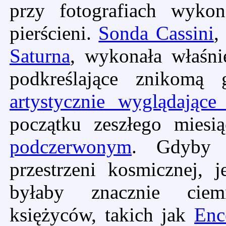
przy fotografiach wyko
pierścieni.
Sonda Cassini
,
Saturna
, wykonała właśnie
podkreślające znikomą 
artystycznie wyglądające 
początku zeszłego mies
podczerwonym
. Gdyby 
przestrzeni kosmicznej, j
byłaby znacznie ciem
księżyców, takich jak
Enc