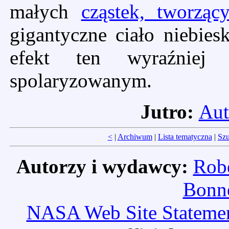
małych
cząstek, tworzący
gigantyczne ciało niebies
efekt ten wyraźniej
spolaryzowanym.
Jutro:
Aut
<
|
Archiwum
|
Lista tematyczna
|
Szu
Autorzy i wydawcy:
Robe
Bonne
NASA Web Site Statement